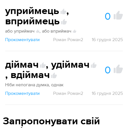
уприймець
,
0
вприймець
або
уприймач
,
або вприймач
Прокоментувати
Роман Роман2
16 грудня 2025
діймач
,
удіймач
0
,
вдіймач
Ніби непогана думка, однак
Прокоментувати
Роман Роман2
16 грудня 2025
Запропонувати свій