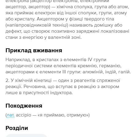
електро́на (акцептор електронів, електронний
акцептор, акцептор) — хімічна сполука, група або атом,
яка приймає електрон від іншої сполуки, групи, атому
або кристалу. Акцептором у фізиці твердого тіла
(напівпровідниковій техніці) називають домішку або
дефект, що створює позитивно заряджені локалізовані
стани з енергією у валентній зоні.
Приклад вживання
Наприклад, в кристалах з елементів IV групи
періодичної системи елементів кремнію, германію,
акцепторами є елементи III групи: алюміній, індій, галій.
2. У хімічній кінетиці — один з реагентів спряженої
реакції. Речовина, що вступає в реакцію з актором
лише в присутності індуктора.
Походження
(
лат.
accipio — «я приймаю, отримую»)
Розділи