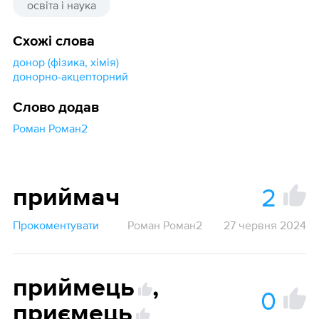
освіта і наука
Схожі слова
донор (фізика, хімія)
донорно-акцепторний
Слово додав
Роман Роман2
2
приймач
Прокоментувати
Роман Роман2
27 червня 2024
приймець
,
0
приємець