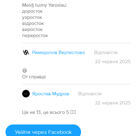
Meidj tuimy Yaroslau:
доросток
узросток
відросток
виросток
переросток
Римидолов Вертислово
Відповісти
22
червня
2025
😆
От справді
Ярослав Мудров
Відповісти
22
червня
2025
Це не 13, це всього 5 🤷‍♂️
Увійти
через Facebook