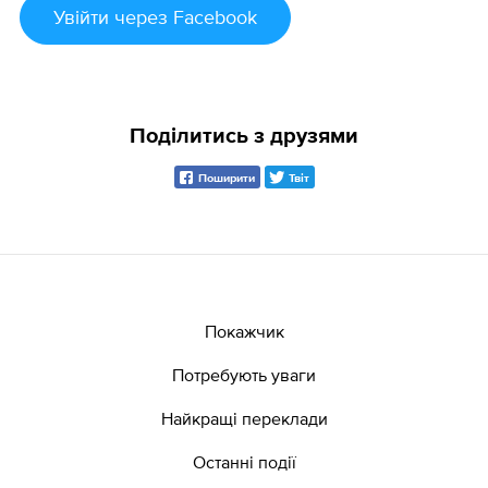
Увійти
через Facebook
Поділитись з друзями
Поширити
Твіт
Покажчик
Потребують уваги
Найкращі переклади
Останні події