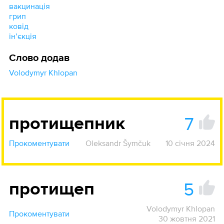
вакцинація
грип
ковід
інʼєкція
Слово додав
Volodymyr Khlopan
7
протищепник
Прокоментувати
Oleksandr Šymčuk
10 січня 2024
5
протищеп
Volodymyr Khlopan
Прокоментувати
30 жовтня 2021