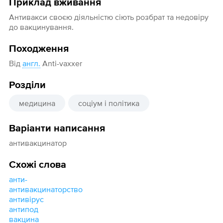
Приклад вживання
Антивакси своєю діяльністю сіють розбрат та недовіру
до вакцинування.
Походження
Від
англ.
Anti-vaxxer
Розділи
медицина
соціум і політика
Варіанти написання
антивакцинатор
Схожі слова
анти-
антивакцинаторство
антивірус
антипод
вакцина