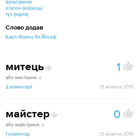
вульгаризм
еталон (взірець)
туз (карта)
Слово додав
Карл-Франц Ян Йосиф
1
митець
або
мисткиня
2 коментарі
13 жовтня 2019
0
майстер
або
майстриня
1 коментар
13 жовтня 2019