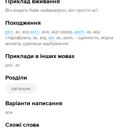
Приклад вживання
Він водить байк неймовірно, він просто ас!
Походження
рос.
ас, від
англ.
ace, від серед.-
англ.
as, від
старофранц. as, від
лат.
as, assis – одинність, мідна
монета, одиниця карбування.
Приклади в інших мовах
рос. ас
Розділи
загальне
Варіанти написання
ace
Схожі слова