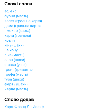
Схожі слова
ас, ейс,
бубни (масть)
валет (гральна карта)
дама (гральна карта)
джокер (карта)
карта (гральна)
краля
кінь (шахи)
на кону
піка (масть)
слон (шахи)
ставка (у грі)
трент (тридцять)
трефа (масть)
тура (шахи)
ферзь (шахи)
черва (масть)
Слово додав
Карл-Франц Ян Йосиф