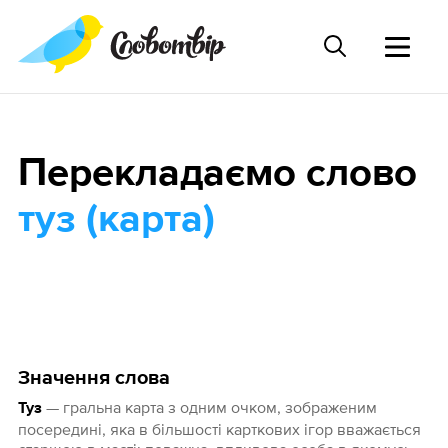
Перекладаємо слово
туз (карта)
Значення слова
— гральна карта з одним очком, зображеним
Туз
посередині, яка в більшості карткових ігор вважається