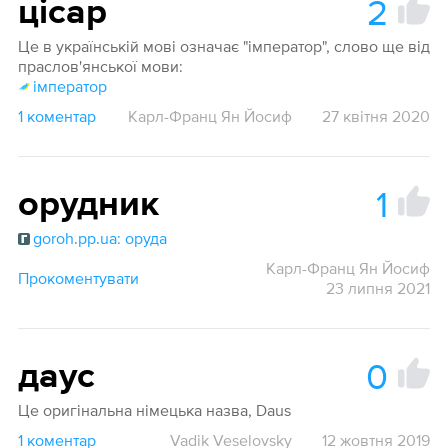
2
цісар
Це в українській мові означає "імператор", слово ще від
праслов'янської мови:
імператор
1 коментар
Карл-Франц Ян Йосиф
27 квітня 2020
1
орудник
goroh.pp.ua: оруда
Карл-Франц Ян Йосиф
Прокоментувати
23 липня 2021
0
даус
Це оригінальна німецька назва, Daus
1 коментар
Vadik Veselovsky
12 жовтня 2019