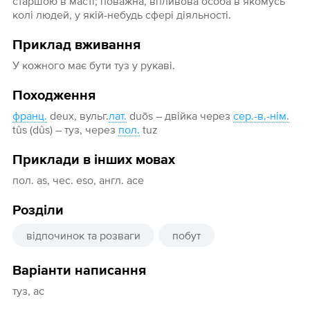
старшою в масті; поважна, впливова особа в якомусь
колі людей, у якій-небудь сфері діяльності.
Приклад вживання
У кожного має бути туз у рукаві.
Походження
франц.
dеuх, вульг.
лат.
duōs – двійка через
сер.-в.-нім.
tûs (dûs) – туз, через
пол.
tuz
Приклади в інших мовах
пол. as, чес. eso, англ. ace
Розділи
відпочинок та розваги
побут
Варіанти написання
туз, ас