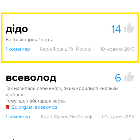
14
дідо
Бо "найстарша" карта.
1 коментар
Карл-Франц Ян Йосиф
10 жовтня 2019
6
всеволод
Так називали себе князі, яким корилися князьки
дрібніші.
Тому, що найстарша карта.
r2u.org.ua: всеволод
1 коментар
Карл-Франц Ян Йосиф
12 грудня 2019