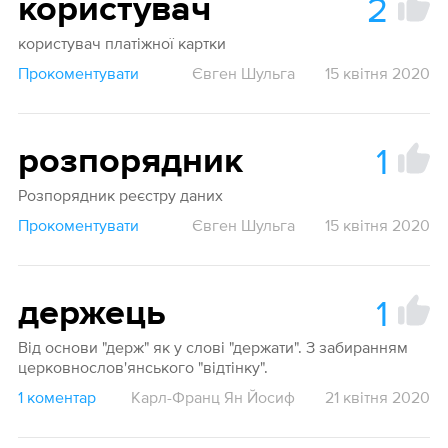
2
користувач
користувач платіжної картки
Прокоментувати
Євген Шульга
15 квітня 2020
1
розпорядник
Розпорядник реєстру даних
Прокоментувати
Євген Шульга
15 квітня 2020
1
держець
Від основи "держ" як у слові "держати". З забиранням
церковнослов'янського "відтінку".
1 коментар
Карл-Франц Ян Йосиф
21 квітня 2020