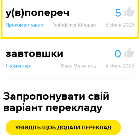
5
у(в)попереч
Прокоментувати
Volodymyr Khlopan
5 січня 2025
0
завтовшки
1 коментар
Макс Мелетень
4 січня 2025
Запропонувати свій
варіант перекладу
УВІЙДІТЬ ЩОБ ДОДАТИ ПЕРЕКЛАД