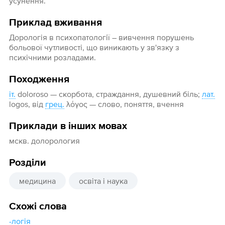
усунення.
Приклад вживання
Дорологія в психопатології – вивчення порушень
больової чутливості, що виникають у зв'язку з
психічними розладами.
Походження
іт.
doloroso — скорбота, страждання, душевний біль;
лат.
logos, від
грец.
λόγος — слово, поняття, вчення
Приклади в інших мовах
мскв. долорология
Розділи
медицина
освіта і наука
Схожі слова
-логія