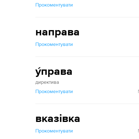
Прокоментувати
направа
Прокоментувати
у́права
директива
Прокоментувати
вказівка
Прокоментувати