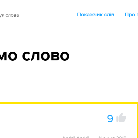
Покажчик слів
Про 
мо слово
9