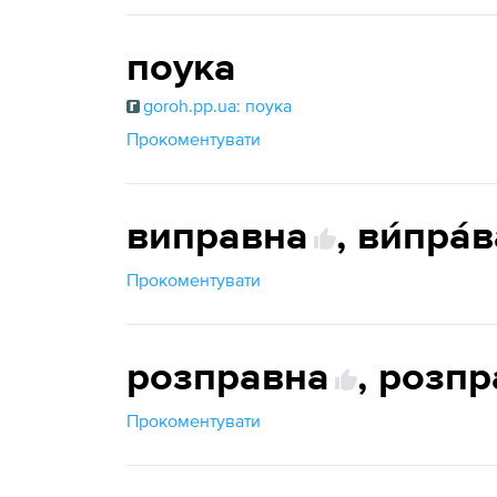
поука
goroh.pp.ua: поука
Прокоментувати
виправна
,
ви́пра́
Прокоментувати
розправна
,
розпр
Прокоментувати