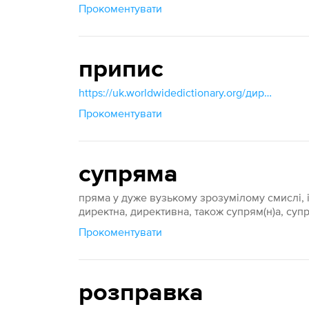
Прокоментувати
припис
https://uk.worldwidedictionary.org/директива
Прокоментувати
супряма
пряма у дуже вузькому зрозумілому смислі, і
директна, директивна, також супрям(н)а, суп
Прокоментувати
розправка