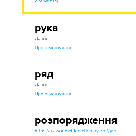
2 коментарі
рука
Давнє
Прокоментувати
ряд
Давнє
Прокоментувати
розпорядження
https://uk.worldwidedictionary.org/директива