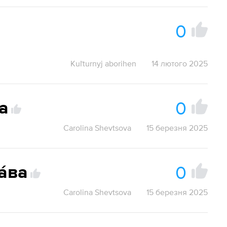
0
Kuľturnyj aborihen
14 лютого 2025
0
ва
Carolina Shevtsova
15 березня 2025
0
а́ва
Carolina Shevtsova
15 березня 2025