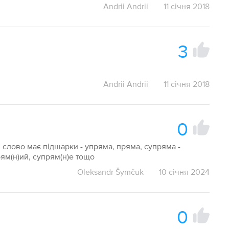
Andrii Andrii
11 січня 2018
3
Andrii Andrii
11 січня 2018
0
 слово має підшарки - упряма, пряма, супряма -
рям(н)ий, супрям(н)е тощо
Oleksandr Šymčuk
10 січня 2024
0