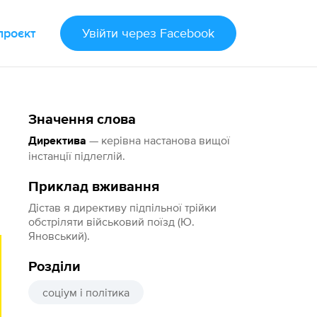
проєкт
Увійти
через Facebook
Значення слова
— керівна настанова вищої
Директива
інстанції підлеглій.
Приклад вживання
Дістав я директиву підпільної трійки
обстріляти військовий поїзд (Ю.
Яновський).
Розділи
соціум і політика