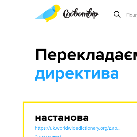
Перекладає
директива
настанова
https://uk.worldwidedictionary.org/директива