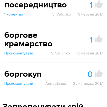
1
посередництво
1 коментар
S. Velichko
9 червня 2017
боргове
1
крамарство
Прокоментувати
S. Velichko
13 червня 2017
0
боргокуп
Прокоментувати
Анна Даник
8 листопада 2017