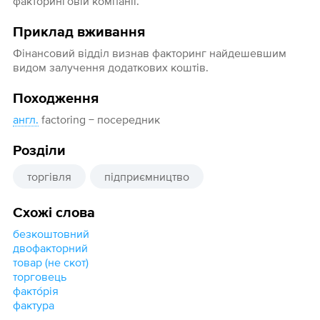
факторинговій компанії.
Приклад вживання
Фінансовий відділ визнав факторинг найдешевшим
видом залучення додаткових коштів.
Походження
англ.
factoring − посередник
Розділи
торгівля
підприємництво
Схожі слова
безкоштовний
двофакторний
товар (не скот)
торговець
факто́рія
фактура