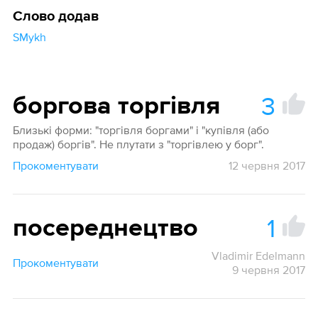
Слово додав
SMykh
3
боргова торгівля
Близькі форми: "торгівля боргами" і "купівля (або
продаж) боргів". Не плутати з "торгівлею у борг".
Прокоментувати
12 червня 2017
1
посереднецтво
Vladimir Edelmann
Прокоментувати
9 червня 2017