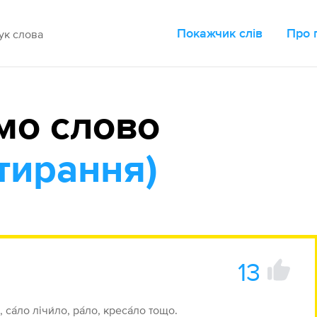
Покажчик слів
Про 
мо слово
стирання)
13
 са́ло лічи́ло, ра́ло, креса́ло тощо.