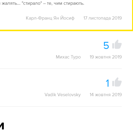
м жалять... "стирало" – те, чим стирають.
Карл-Франц Ян Йосиф
17 листопада 2019
5
Михас Туро
19 жовтня 2019
1
Vadik Veselovsky
14 жовтня 2019
и