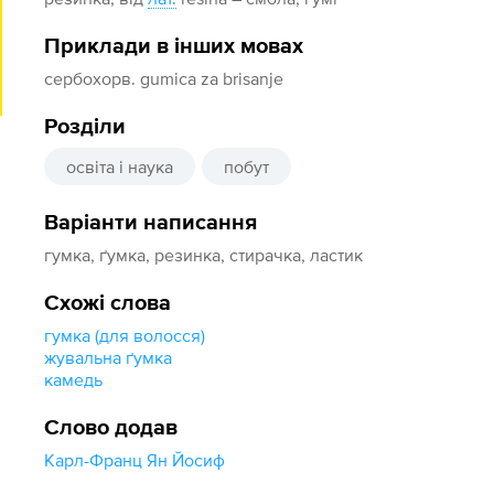
Приклади в інших мовах
сербохорв. gumica za brisanje
Розділи
освіта і наука
побут
Варіанти написання
гумка, ґумка, резинка, стирачка, ластик
Схожі слова
гумка (для волосся)
жувальна ґумка
камедь
Слово додав
Карл-Франц Ян Йосиф