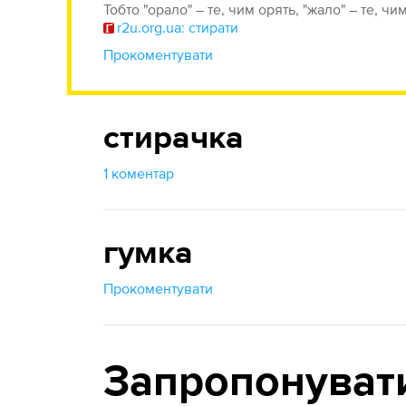
Тобто "орало" – те, чим орять, "жало" – те, чи
r2u.org.ua: стирати
Прокоментувати
стирачка
1 коментар
гумка
Прокоментувати
Запропонуват