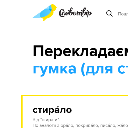
Перекладає
гумка (для 
стира́ло
Від "стирати".
По аналогії з ора́ло, покрива́ло, писа́ло, жа́ло,