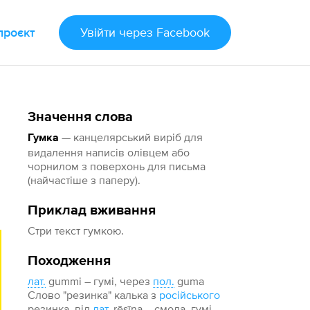
проєкт
Увійти
через Facebook
Значення слова
— канцелярський виріб для
Гумка
видалення написів олівцем або
чорнилом з поверхонь для письма
(найчастіше з паперу).
Приклад вживання
Стри текст гумкою.
Походження
лат.
gummi – гумі, через
пол.
guma
Слово "резинка" калька з
російського
резинка, від
лат.
rēsīna – смола, гумі