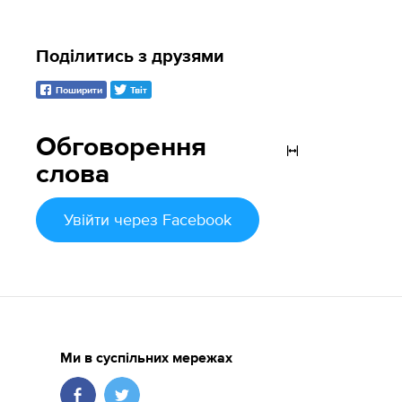
Поділитись з друзями
Поширити
Твіт
Обговорення
слова
Увійти
через Facebook
Ми в суспільних мережах