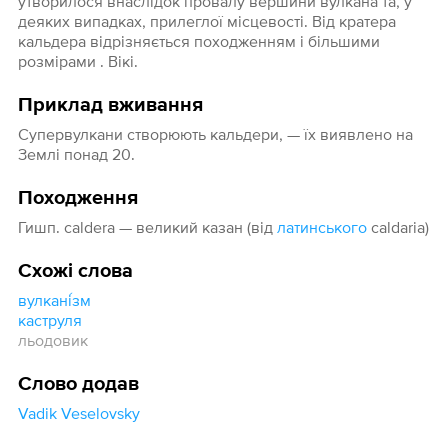
утворилося внаслідок провалу вершини вулкана та, у
деяких випадках, прилеглої місцевості. Від кратера
кальдера відрізняється походженням і більшими
розмірами . Вікі.
Приклад вживання
Супервулкани створюють кальдери, — їх виявлено на
Землі понад 20.
Походження
Гишп. caldera — великий казан (від
латинського
caldaria)
Схожі слова
вулкані́зм
каструля
льодовик
Слово додав
Vadik Veselovsky