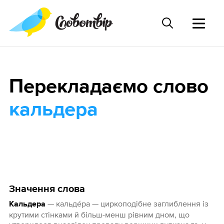
Перекладаємо слово
кальдера
Значення слова
— кальде́ра — циркоподібне заглиблення із
Кальдера
крутими стінками й більш-менш рівним дном, що