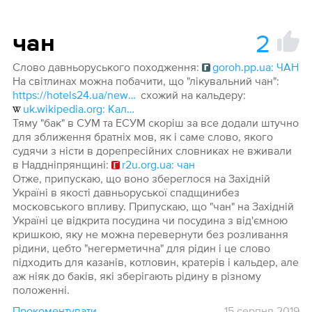
2
чан
Слово давньоруського походження:
goroh.pp.ua: ЧАН
На світлинах можна побачити, що "лікувальний чан":
https://hotels24.ua/news/Chani-v-Karpatah-i-na-ZakarpattI-Yaremche-Lumshori-TatarIv-11232361.html
схожий на кальдеру:
uk.wikipedia.org: Кальдера
Тяму "бак" в СУМ та ЕСУМ скоріш за все додали штучно
для зближення братніх мов, як і саме слово, якого
судячи з ністи в дорепресійних словниках не вживали
в Наддніпрянщині:
r2u.org.ua: чан
Отже, припускаю, що воно збереглося на Західній
Україні в якості давньоруської спадщинибез
московського впливу. Припускаю, що "чан" на Західній
Україні це відкрита посудина чи посудина з від'ємною
кришкою, яку не можна перевернути без розливання
рідини, цебто "негерметична" для рідин і це слово
підходить для казанів, котловин, кратерів і кальдер, але
аж ніяк до баків, які зберігають рідину в різному
положенні.
Прокоментувати
15 серпня 2019