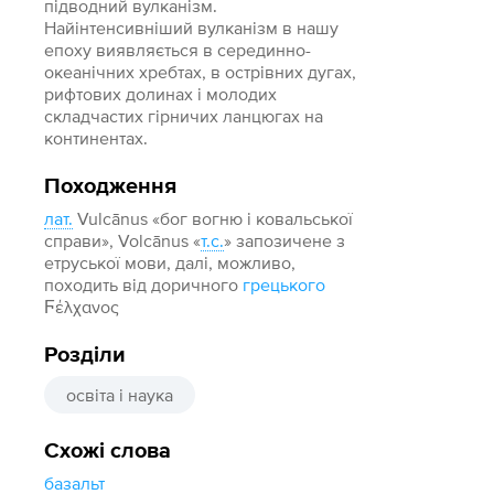
підводний вулканізм.
Найінтенсивніший вулканізм в нашу
епоху виявляється в серединно-
океанічних хребтах, в острівних дугах,
рифтових долинах і молодих
складчастих гірничих ланцюгах на
континентах.
Походження
лат.
Vulcānus «бог вогню і ковальської
справи», Volcānus «
т.с.
» запозичене з
етруської мови, далі, можливо,
походить від доричного
грецького
Ϝέλχανος
Розділи
освіта і наука
Схожі слова
базальт