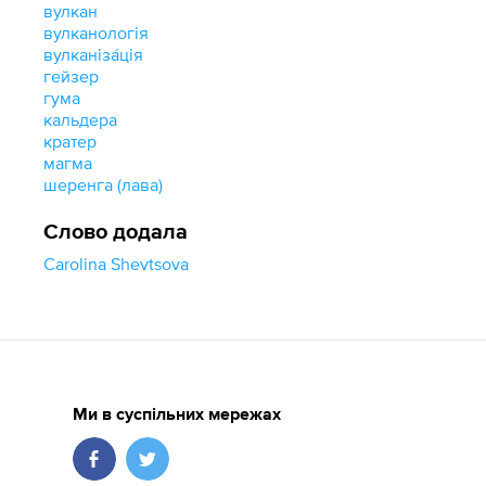
вулкан
вулканологія
вулканіза́ція
гейзер
гума
кальдера
кратер
магма
шеренга (лава)
Слово додала
Carolina Shevtsova
Ми в суспільних мережах