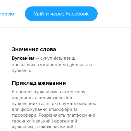
проєкт
Увійти
через Facebook
Значення слова
— сукупність явищ,
Вулкані́зм
пов'язаних з утворенням і діяльністю
вулканів.
Приклад вживання
В процесі вулканізму в атмосферу
виділяється велика кількість
вулканічних газів, які служать основою
для формування атмосфери та
гідросфери. Розрізняють платформний,
геосинклінальний і орогенний
вулканізм, а також наземний і