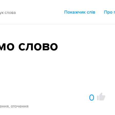
Покажчик слів
Про 
мо слово
0
чення, оточення