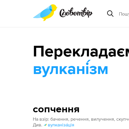
Перекладає
вулкані́зм
сопчення
На взір: бачення, речення, вилучення, скуп
Див.
вулканіза́ція