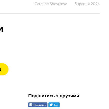
Carolina Shevtsova
5 травня 2024
и
Д
Поділитись з друзями
Поширити
Твіт