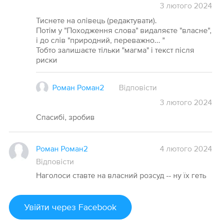
3
лютого
2024
Тиснете на олівець (редактувати).
Потім у "Походження слова" видаляєте "власне",
і до слів "природний, переважно... "
Тобто залишаєте тільки "магма" і текст після
риски
Роман Роман2
Відповісти
3
лютого
2024
Спасибі, зробив
Роман Роман2
4 лютого 2024
Відповісти
Наголоси ставте на власний розсуд -- ну їх геть
Увійти
через Facebook