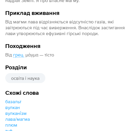
надрах Землі. Я про власне магму.
Приклад вживання
Від магми лава відрізняється відсутністю газів, які
звітрюються під час виверження. Внаслідок застигання
лави утворюються ефузивні гірські породи.
Походження
Від
грец.
μάγμα — тісто
Розділи
освіта і наука
Схожі слова
базальт
вулкан
вулкані́зм
лава/магма
плюм
туф