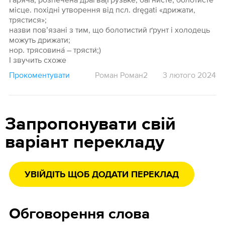
місце. похідні утворення від псл. dręgati «дрижати,
трястися»;
назви пов’язані з тим, що болотистий ґрунт і холодець
можуть дрижати;
нор. трясовина́ – трясти́;)
І звучить схоже
Прокоментувати
Роман Роман2
3 лютого 2024
Запропонувати свій
варіант перекладу
УВІЙДІТЬ ЩОБ ДОДАТИ ПЕРЕКЛАД
Обговорення слова