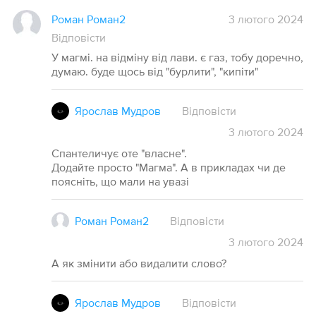
Роман Роман2
3 лютого 2024
Відповісти
У магмі. на відміну від лави. є газ, тобу доречно,
думаю. буде щось від "бурлити", "кипіти"
Ярослав Мудров
Відповісти
3
лютого
2024
Спантеличує оте "власне".
Додайте просто "Магма". А в прикладах чи де
поясніть, що мали на увазі
Роман Роман2
Відповісти
3
лютого
2024
А як змінити або видалити слово?
Ярослав Мудров
Відповісти