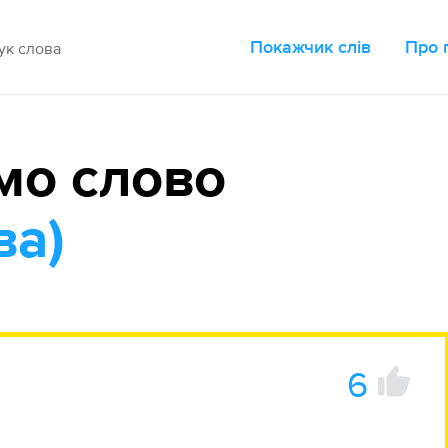
Покажчик слів
Про 
мо слово
ва)
6