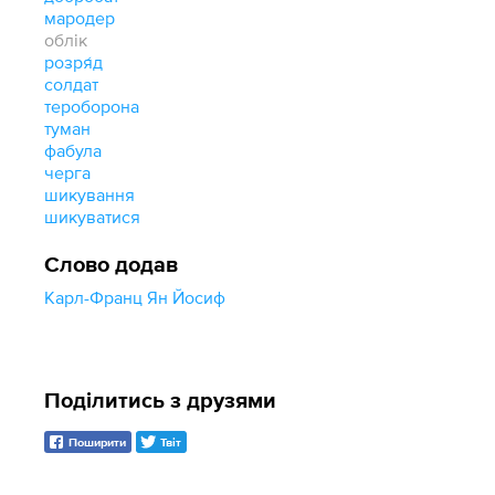
мародер
облік
розря́д
солдат
тероборона
туман
фабула
черга
шикування
шикуватися
Слово додав
Карл-Франц Ян Йосиф
Поділитись з друзями
Поширити
Твіт