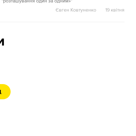
ть› "розташування один за одним»"
Євген Ковтуненко
19 квітня
и
Д