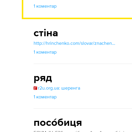
1 коментар
стіна
http://hrinchenko.com/slovar/znachenie-slova/56694-stina.html#show_point
1 коментар
ряд
r2u.org.ua: шеренга
1 коментар
посо́биця