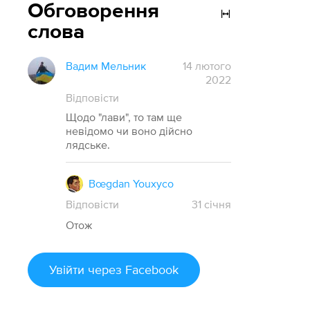
Обговорення
слова
Вадим Мельник
14 лютого
2022
Відповісти
Щодо "лави", то там ще
невідомо чи воно дійсно
лядське.
Bœgdan Youxyco
Відповісти
31
січня
Отож
Увійти
через Facebook