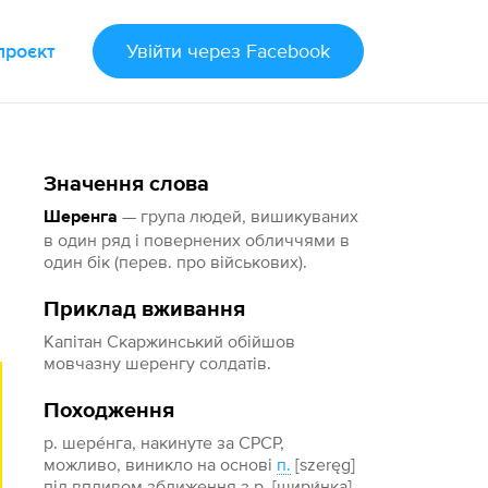
проєкт
Увійти
через Facebook
Значення слова
— група людей, вишикуваних
Шеренга
в один ряд і повернених обличчями в
один бік (перев. про військових).
Приклад вживання
Капітан Скаржинський обійшов
мовчазну шеренгу солдатів.
Походження
р. шере́нга, накинуте за СРСР,
можливо, виникло на основі
п.
[szeręg]
під впливом зближення з р. [шири́нка]