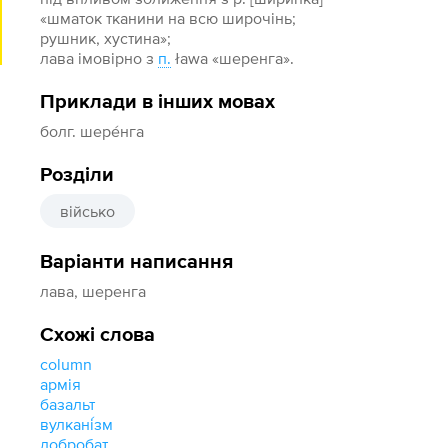
«шматок тканини на всю широчінь;
рушник, хустина»;
лава імовірно з
п.
ława «шеренга».
Приклади в інших мовах
болг. шере́нга
Розділи
військо
Варіанти написання
лава, шеренга
Схожі слова
column
армія
базальт
вулкані́зм
добробат