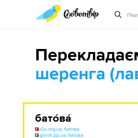
Перекладає
шеренга (ла
бато́ва́
r2u.org.ua: батова
goroh.pp.ua: батова