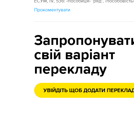
ЕСУМ, IV, 536: ‹посо́биця› "ряд", ‹пособо́віс
Прокоментувати
Запропонуват
свій варіант
перекладу
УВІЙДІТЬ ЩОБ ДОДАТИ ПЕРЕКЛА