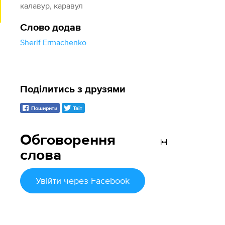
калавур, каравул
Слово додав
Sherif Ermachenko
Поділитись з друзями
Поширити
Твіт
Обговорення
слова
Увійти
через Facebook