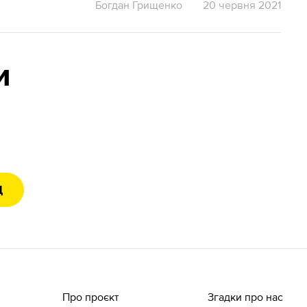
Богдан Грищенко
20 червня 2021
и
Д
Про проєкт
Згадки про нас