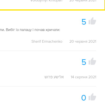
Volodymyr Khlopan
20 червня 2021
5
и. Вибіг із палацу і почав кричати:
Sherif Ermachenko
20 червня 2021
5
אלישע פרוש
14 серпня 2021
0