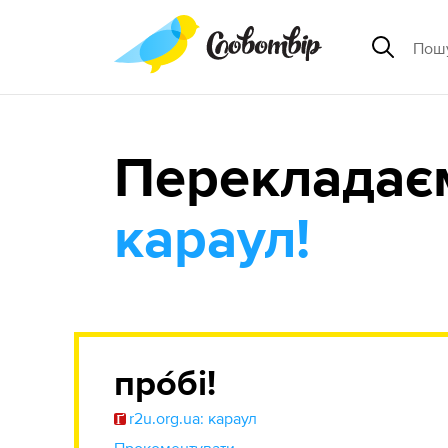
Перекладає
караул!
про́бі!
r2u.org.ua: караул