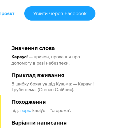
проєкт
Увійти
через Facebook
Значення слова
— призов, прохання про
Караул!
допомогу в разі небезпеки.
Приклад вживання
В шибку брязнув дід Кузьма: — Караул!
Труби нема! (Степан Олійник).
Походження
від.
тюрк.
karaɣul - "сторожа".
Варіанти написання