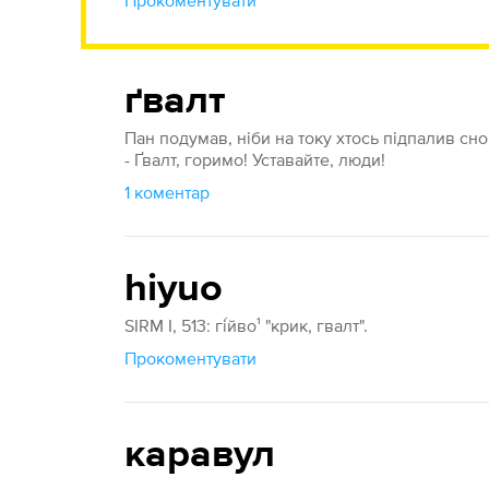
Прокоментувати
ґвалт
Пан подумав, ніби на току хтось підпалив сноп
- Ґвалт, горимо! Уставайте, люди!
1 коментар
hiyuo
SIRM I, 513: гі́йво¹ "крик, гвалт".
Прокоментувати
каравул