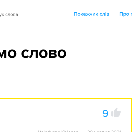
Покажчик слів
Про 
мо слово
9