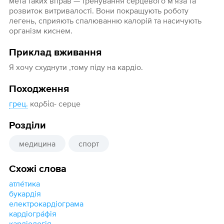
мета таких вправ — тренування серцевого м'яза та
розвиток витривалості. Вони покращують роботу
легень, сприяють спалюванню калорій та насичують
організм киснем.
Приклад вживання
Я хочу схуднути ,тому піду на кардіо.
Походження
грец.
καρδία- серце
Розділи
медицина
спорт
Схожі слова
атле́тика
букардія
електрокардіограма
кардіогра́фія
кардіологія