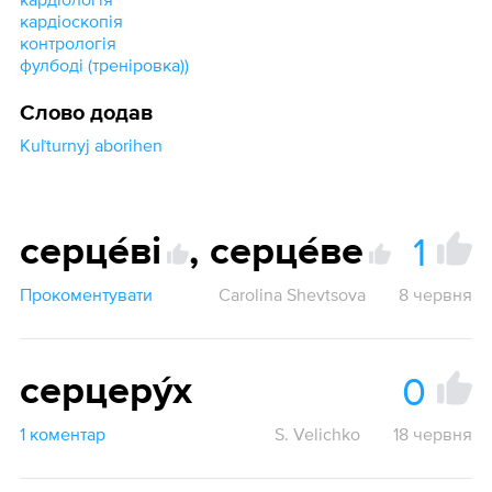
кардіоскопія
контрологія
фулбоді (треніровка))
Слово додав
Kuľturnyj aborihen
1
серце́ві
,
серце́ве
Прокоментувати
Carolina Shevtsova
8 червня
0
серцеру́х
1 коментар
S. Velichko
18 червня