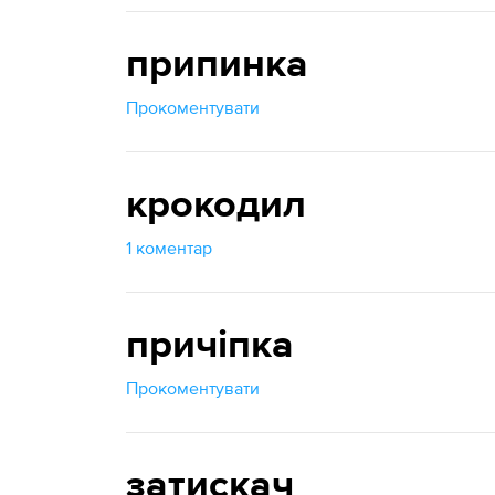
припинка
Прокоментувати
крокодил
1 коментар
причіпка
Прокоментувати
затискач