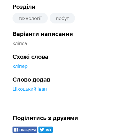
Розділи
технології
побут
Варіанти написання
кліпса
Схожі слова
клі́пер
Слово додав
Ціхоцький Іван
Поділитись з друзями
Поширити
Твіт