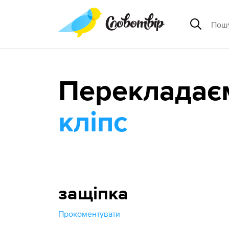
Перекладає
кліпс
защіпка
Прокоментувати