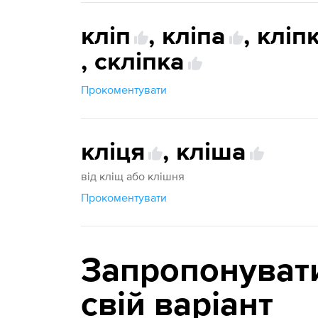
кліп
,
кліпа
,
кліп
,
скліпка
Прокоментувати
кліця
,
кліша
від кліщ або клішня
Прокоментувати
Запропонуват
свій варіант