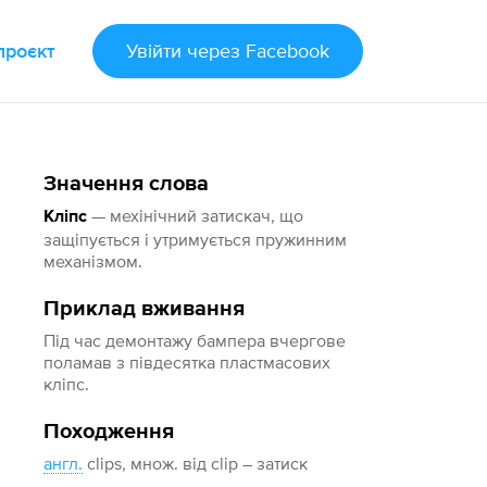
проєкт
Увійти
через Facebook
Значення слова
— мехінічний затискач, що
Кліпс
защіпується і утримується пружинним
механізмом.
Приклад вживання
Під час демонтажу бампера вчергове
поламав з півдесятка пластмасових
кліпс.
Походження
англ.
clips, множ. від clip – затиск