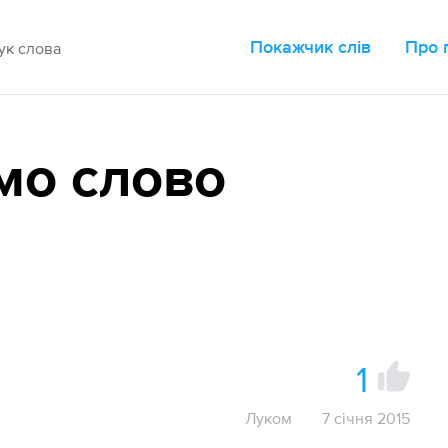
Покажчик слів
Про 
мо слово
1
Луком
7 січня 2015