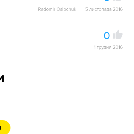
Radomir Osipchuk
5 листопада 2016
0
1 грудня 2016
и
Д