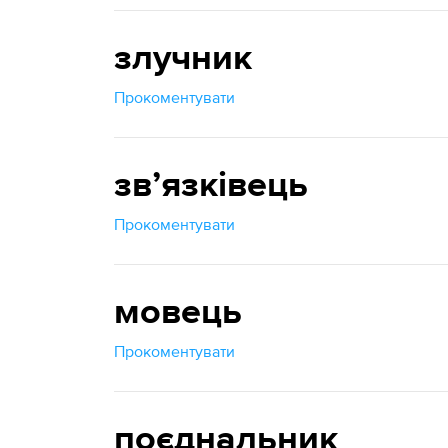
злучник
Прокоментувати
звʼязківець
Прокоментувати
мовець
Прокоментувати
поєднальник