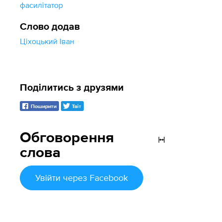
фасилітатор
Слово додав
Ціхоцький Іван
Поділитись з друзями
Поширити
Твіт
Обговорення
слова
Увійти
через Facebook