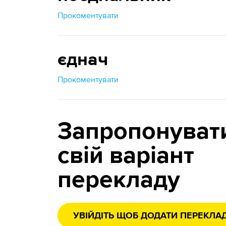
Прокоментувати
єднач
Прокоментувати
Запропонуват
свій варіант
перекладу
УВІЙДІТЬ ЩОБ ДОДАТИ ПЕРЕКЛА