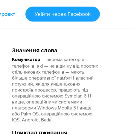
проєкт
Увійти
через Facebook
Значення слова
— окрема категорія
Комунікатор
телефонів, які — на відміну від простих
стільникових телефонів — мають
більше оперативної пам'яті і власний
потужний, як для кишенькових
пристроїв процесор, працюють під
операційною системою Symbian 6.1 і
вище, операційними системами
платформи Windows Mobile 5 і вище
або Palm OS, операційною системою
iOS, Android, Bada.
Приклад вживання