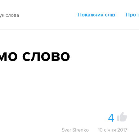
Покажчик слів
Про 
мо слово
4
Svar Sirenko
10 січня 2017