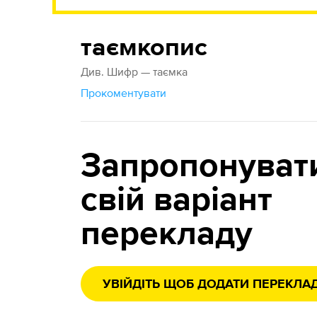
таємкопис
Див. Шифр — таємка
Прокоментувати
Запропонуват
свій варіант
перекладу
УВІЙДІТЬ ЩОБ ДОДАТИ ПЕРЕКЛА