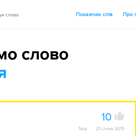
Покажчик слів
Про 
мо слово
я
10
Teta
21 січня 2015