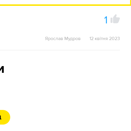
1
Ярослав Мудров
12 квітня 2023
и
Д