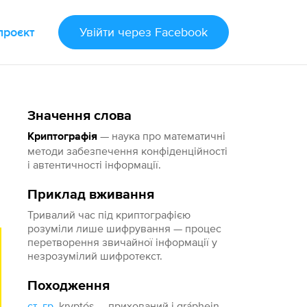
проєкт
Увійти
через Facebook
Значення слова
— наука про математичні
Криптографія
методи забезпечення конфіденційності
і автентичності інформації.
Приклад вживання
Тривалий час під криптографією
розуміли лише шифрування — процес
перетворення звичайної інформації у
незрозумілий шифротекст.
Походження
ст.
-
гр.
kryptós — прихований і gráphein