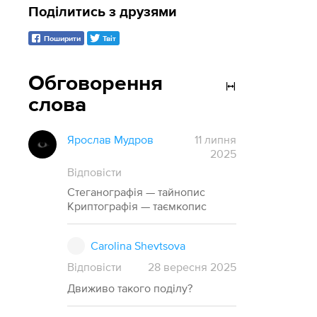
Поділитись з друзями
Поширити
Твіт
Обговорення
слова
Ярослав Мудров
11 липня
2025
Відповісти
Стеганографія — тайнопис
Криптографія — таємкопис
Carolina Shevtsova
Відповісти
28
вересня
2025
Движиво такого поділу?