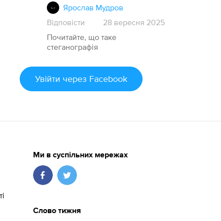
Ярослав Мудров
Відповісти
28
вересня
2025
Почитайте, що таке
стеганографія
Увійти
через Facebook
Ми в суспільних мережах
ті
Слово тижня