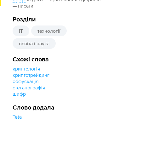
— писати
Розділи
IT
технології
освіта і наука
Схожі слова
криптологія
криптотрейдинг
обфускація
стеганографія
шифр
Слово додала
Teta