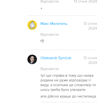
Відповісти
13
січня
2024
+
Макс Мелетень
13 січня
2024
Відповісти
👎
Oleksandr Šymčuk
13 січня
2024
Відповісти
тут ще справа в тому що назва
родини не дуже відповідає її
виду, а оскільки це словотвір то
шось треба було утворити
але дійсно краще до чистилища