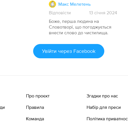
Макс Мелетень
Відповісти
13
січня
2024
Боже, перша людина на
Словотворі, що погоджується
внести слово до чистилища.
Увійти
через Facebook
Про проєкт
Згадки про нас
ади
Правила
Набір для преси
Команда
Політика приватнос