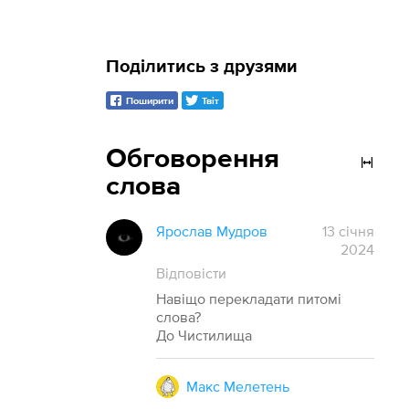
Поділитись з друзями
Поширити
Твіт
Обговорення
слова
Ярослав Мудров
13 січня
2024
Відповісти
Навіщо перекладати питомі
слова?
До Чистилища
Макс Мелетень