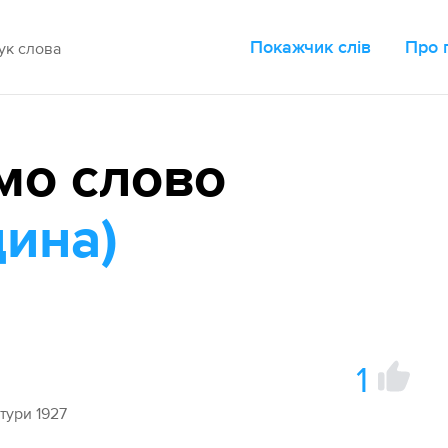
Покажчик слів
Про 
мо слово
дина)
1
тури 1927