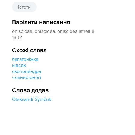
істоти
Варіанти написання
oniscidae, oniscidea, oniscidea latreille
1802
Схожі слова
багатоніжка
ківсяк
сколопе́ндра
членистоно́гі
Слово додав
Oleksandr Šymčuk