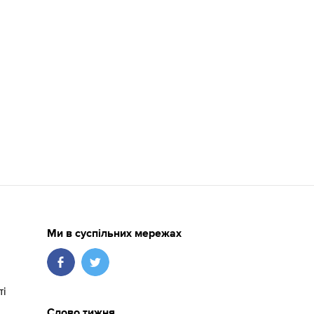
Ми в суспільних мережах
ті
Слово тижня