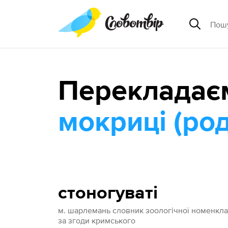
Перекладає
мокриці (ро
стоногуваті
м. шарлемань словник зоологічної номенкла
за згоди кримського