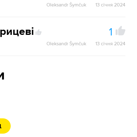
Oleksandr Šymčuk
13 січня 2024
1
рицеві
1
Oleksandr Šymčuk
13 січня 2024
и
Д