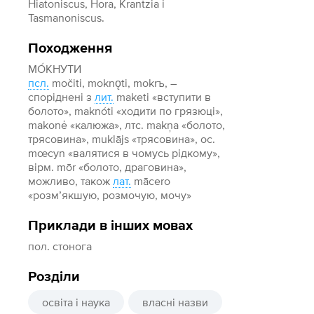
Hiatoniscus, Hora, Krantzia і
Tasmanoniscus.
Походження
МО́КНУТИ
псл.
močiti, moknǫti, mokrъ, –
споріднені з
лит.
maketi «вступити в
болото», maknóti «ходити по грязюці»,
makonė «калюжа», лтс. makņa «болото,
трясовина», muklājs «трясовина», ос.
mœcyn «валятися в чомусь рідкому»,
вірм. mōr «болото, драговина»,
можливо, також
лат.
mācero
«розм’якшую, розмочую, мочу»
Приклади в інших мовах
пол. стонога
Розділи
освіта і наука
власні назви