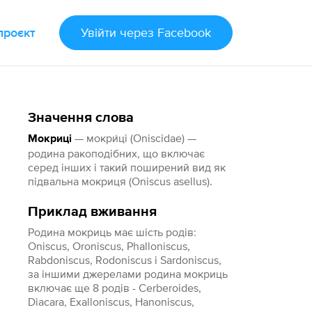
проєкт
Увійти
через Facebook
Значення слова
— мокри́ці (Oniscidae) —
Мокриці
родина ракоподібних, що включає
серед інших і такий поширений вид як
підвальна мокриця (Oniscus asellus).
Приклад вживання
Родина мокриць має шість родів:
Oniscus, Oroniscus, Phalloniscus,
Rabdoniscus, Rodoniscus і Sardoniscus,
за іншими джерелами родина мокриць
включає ще 8 родів - Cerberoides,
Diacara, Exalloniscus, Hanoniscus,