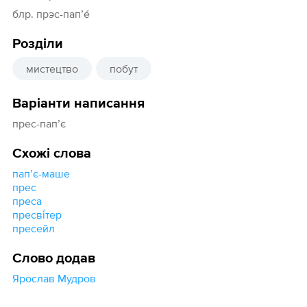
блр. прэс-пап’е́
Розділи
мистецтво
побут
Варіанти написання
прес-папʼє
Схожі слова
папʼє-маше
прес
преса
пресві́тер
пресейл
Слово додав
Ярослав Мудров