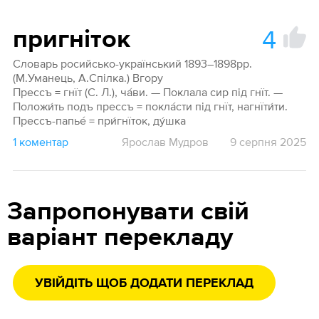
4
пригніток
Словарь росийсько-український 1893–1898рр.
(М.Уманець, А.Спілка.) Вгору
Прессъ = гнїт (С. Л.), ча́ви. — Поклала сир під гнїт. —
Положи́ть подъ прессъ = покла́сти під гнїт, нагнїти́ти.
Прессъ-папье́ = при́гнїток, ду́шка
1 коментар
Ярослав Мудров
9 серпня 2025
Запропонувати свій
варіант перекладу
УВІЙДІТЬ ЩОБ ДОДАТИ ПЕРЕКЛАД