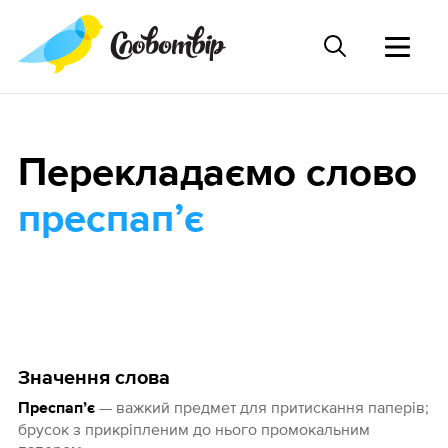
Перекладаємо слово
преспапʼє
Значення слова
— важкий предмет для притискання паперів;
Преспапʼє
брусок з прикріпленим до нього промокальним