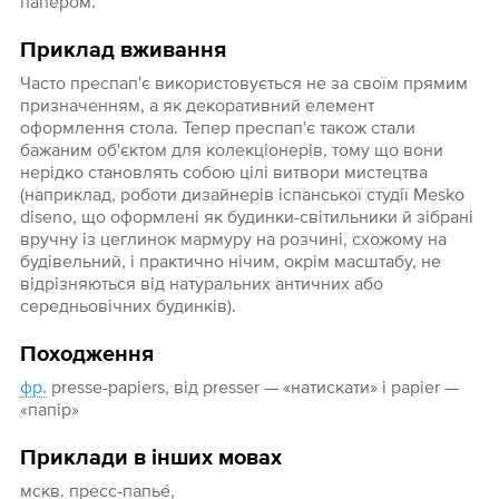
папером.
Приклад вживання
Часто преспап'є використовується не за своїм прямим
призначенням, а як декоративний елемент
оформлення стола. Тепер преспап'є також стали
бажаним об'єктом для колекціонерів, тому що вони
нерідко становлять собою цілі витвори мистецтва
(наприклад, роботи дизайнерів іспанської студії Mesko
diseno, що оформлені як будинки-світильники й зібрані
вручну із цеглинок мармуру на розчині, схожому на
будівельний, і практично нічим, окрім масштабу, не
відрізняються від натуральних античних або
середньовічних будинків).
Походження
фр.
presse-papiers, від presser — «натискати» і papier —
«папір»
Приклади в інших мовах
мскв. пресс-папье́,