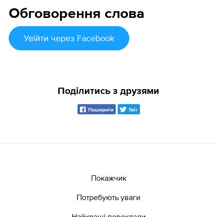
Обговорення слова
Увійти
через Facebook
Поділитись з друзями
Поширити
Твіт
Покажчик
Потребують уваги
Найкращі переклади