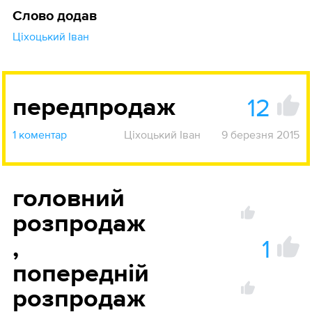
Слово додав
Ціхоцький Іван
12
передпродаж
1 коментар
Ціхоцький Іван
9 березня 2015
головний
розпродаж
1
,
попередній
розпродаж