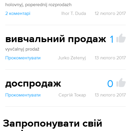
holovnyj, poperednij rozprodazh
2 коментарі
Ihor T. Duda
12 лютого 2017
1
вивчальний продаж
vyvčalnyj prodaž
Прокоментувати
Jurko Zełenyj
13 лютого 2017
0
доспродаж
Прокоментувати
Сергій Токар
13 лютого 2017
Запропонувати свій