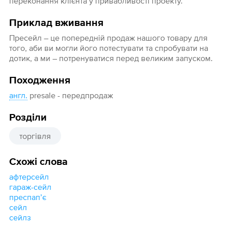
переконання клієнта у привабливості проекту.
Приклад вживання
Пресейл – це попередній продаж нашого товару для
того, аби ви могли його потестувати та спробувати на
дотик, а ми – потренуватися перед великим запуском.
Походження
англ.
presale - передпродаж
Розділи
торгівля
Схожі слова
афтерсейл
гараж-сейл
преспапʼє
сейл
сейлз