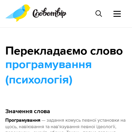
Перекладаємо слово
програмування
(психологія)
Значення слова
— задання комусь певної установки на
Програмування
щось, навіювання та нав'язування певної ідеології,