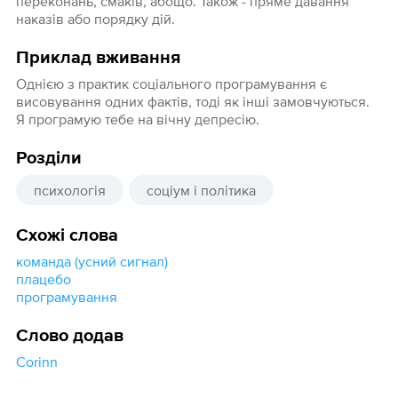
переконань, смаків, абощо. Також - пряме давання
наказів або порядку дій.
Приклад вживання
Однією з практик соціального програмування є
висовування одних фактів, тоді як інші замовчуються.
Я програмую тебе на вічну депресію.
Розділи
психологія
соціум і політика
Схожі слова
команда (усний сигнал)
плацебо
програмування
Слово додав
Corinn