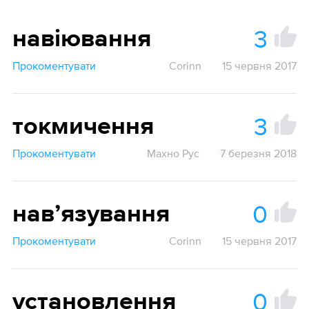
3
навіювання
Прокоментувати
Corinn
15 червня 2017
3
токмичення
Прокоментувати
Махно Рус
7 березня 2018
0
навʼязування
Прокоментувати
Corinn
15 червня 2017
0
установлення