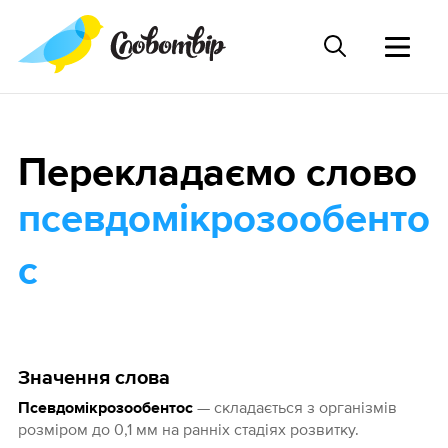
Перекладаємо слово
псевдомікрозообенто
с
Значення слова
— складається з організмів
Псевдомікрозообентос
розміром до 0,1 мм на ранніх стадіях розвитку.