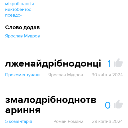
мікробіологія
нектобентос
псевдо-
Слово додав
Ярослав Мудров
1
лженайдрібнодонці
Прокоментувати
Ярослав Мудров
30 квітня 2024
змалодрібноднотв
0
ариння
5 коментарів
Роман Роман2
29 квітня 2024