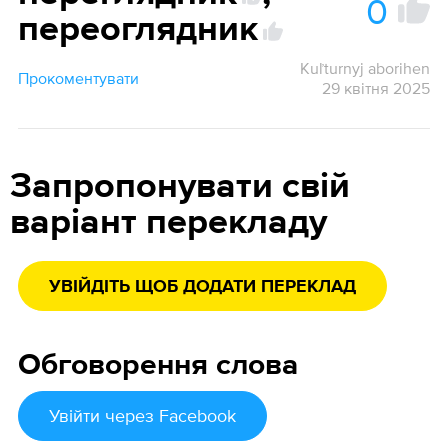
0
переоглядник
Kuľturnyj aborihen
Прокоментувати
29 квітня 2025
Запропонувати свій
варіант перекладу
УВІЙДІТЬ ЩОБ ДОДАТИ ПЕРЕКЛАД
Обговорення слова
Увійти
через Facebook