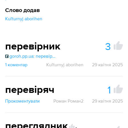
Слово додав
Kuľturnyj aborihen
3
перевірник
goroh.pp.ua: перевірник
1 коментар
Kuľturnyj aborihen
29 квітня 2025
1
перевіряч
Прокоментувати
Роман Роман2
29 квітня 2025
переглядник
,
1