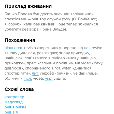
Приклад вживання
Батько Попова був досить значний залізничний
службовець – ревізор служби руху. (О. Бойченко)
Лісоруби їхали без квитків, і оце тепер збиралися
ублагати ревізора. (Ірина Вільде).
Походження
пізньолат.
revisio «перегляд» утворене від
лат.
revīso
«знову дивлюся, розглядаю; знову приходжу,
навіщаю», пов’язаного з revideo «знову навіщаю,
приходжу», префіксальним похідним від video «бачу,
дивлюся», спорідненого з гот. witan «дивитися;
спостерігати»,
лит.
veizdė́ti «бачити», véidas «лице,
обличчя»,
псл.
viděti,
укр.
ви́діти;
Схожі слова
контролер
медогляд
ревізіонізм
ревізія