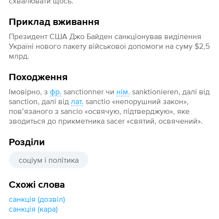
схвалювати щось.
Приклад вживання
Президент США Джо Байден санкціонував виділення
Україні нового пакету військової допомоги на суму $2,5
млрд.
Походження
Імовірно, з
фр.
sanctionner чи
нім.
sanktionieren, далі від
sanction, далі від
лат.
sanctio «непорушний закон»,
пов’язаного з sancio «освячую, підтверджую», яке
зводиться до прикметника sacer «святий, освячений».
Розділи
соціум і політика
Схожі слова
санкція (дозвіл)
санкція (кара)