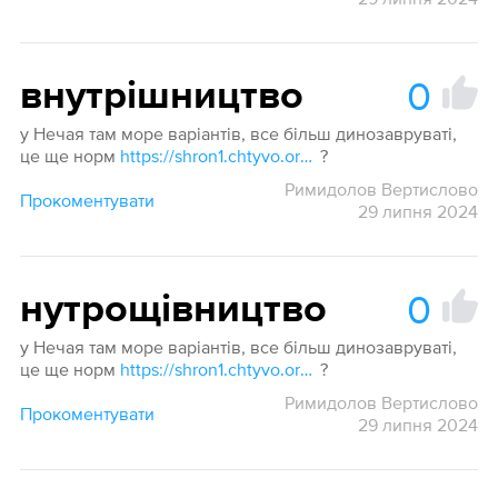
0
внутрішництво
у Нечая там море варіантів, все більш динозавруваті,
це ще норм
https://shron1.chtyvo.org.ua/Nechai_Stanislav/Rosiisko_-_ukrainskyi_medychnyi_slovnyk_z_inshomovnymy_nazvamy_2003.pdf
?
Римидолов Вертислово
Прокоментувати
29 липня 2024
0
нутрощівництво
у Нечая там море варіантів, все більш динозавруваті,
це ще норм
https://shron1.chtyvo.org.ua/Nechai_Stanislav/Rosiisko_-_ukrainskyi_medychnyi_slovnyk_z_inshomovnymy_nazvamy_2003.pdf
?
Римидолов Вертислово
Прокоментувати
29 липня 2024