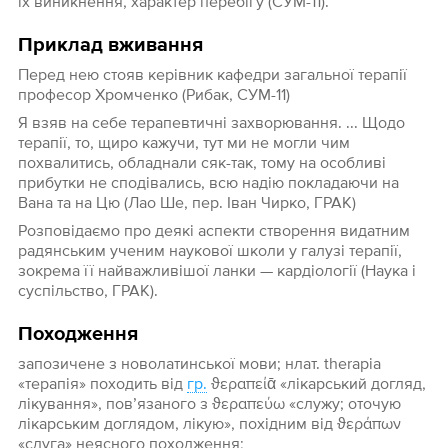
їх виникнення, характер перебігу (СУМ-11).
Приклад вживання
Перед нею стояв керівник кафедри загальної терапії
професор Хромченко (Рибак, СУМ-11)
Я взяв на себе терапевтичні захворювання. ... Щодо
терапії, то, щиро кажучи, тут ми не могли чим
похвалитись, обладнали сяк-так, тому на особливі
прибутки не сподівались, всю надію покладаючи на
Вана та на Цю (Лао Ше, пер. Іван Чирко, ГРАК)
Розповідаємо про деякі аспекти створення видатним
радянським ученим наукової школи у галузі терапії,
зокрема її найважливішої ланки — кардіології (Наука і
суспільство, ГРАК).
Походження
запозичене з новолатинської мови; нлат. therapia
«терапія» походить від
гр.
ϑεραπείᾱ «лікарський догляд,
лікування», пов’язаного з ϑεραπεύω «служу; оточую
лікарським доглядом, лікую», похідним від ϑεράπων
«слуга» неясного походження;