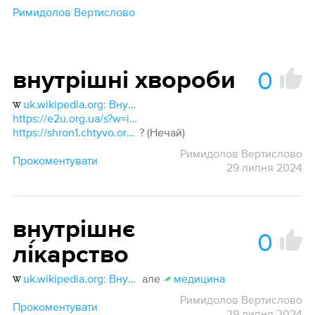
Римидолов Вертислово
0
внутрішні хвороби
uk.wikipedia.org: Внутрішні захворювання
https://e2u.org.ua/s?w=internal medicine&dicts=all&highlight=on&filter_lines=on
https://shron1.chtyvo.org.ua/Nechai_Stanislav/Rosiisko_-_ukrainskyi_medychnyi_slovnyk_z_inshomovnymy_nazvamy_2003.pdf
? (Нечай)
Римидолов Вертислово
Прокоментувати
29 липня 2024
внутрішнє
0
лі́карство
uk.wikipedia.org: Внутрішні захворювання
але
медицина
Римидолов Вертислово
Прокоментувати
29 липня 2024