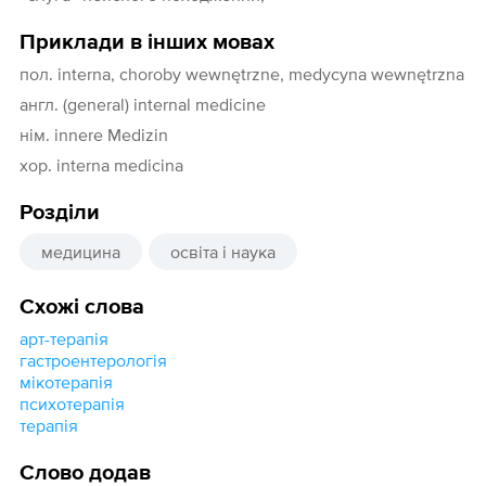
Приклади в інших мовах
пол. interna, choroby wewnętrzne, medycyna wewnętrzna
англ. (general) internal medicine
нім. innere Medizin
хор. interna medicina
Розділи
медицина
освіта і наука
Схожі слова
арт-терапія
гастроентерологія
мікотерапія
психотерапія
терапія
Слово додав