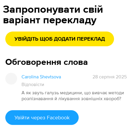
Запропонувати свій
варіант перекладу
УВІЙДІТЬ ЩОБ ДОДАТИ ПЕРЕКЛАД
Обговорення слова
Carolina Shevtsova
28 серпня 2025
Відповісти
А як звуть галузь медицини, що вивчає методи
розпізнавання й лікування зовнішніх хвороб?
Увійти
через Facebook