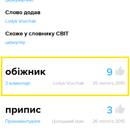
Слово додав
Lodyk Vovchak
Схоже у словнику СВІТ
циркуляр
9
обіжник
3 коментарі
Lodyk Vovchak
25 лютого 2015
3
припис
Прокоментувати
Ціхоцький Іван
26 лютого 2015