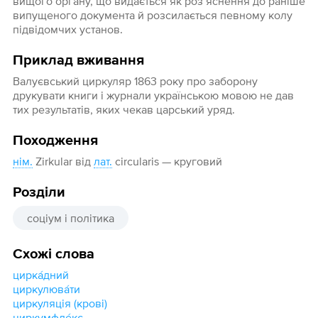
вищого органу, що видається як роз’яснення до раніше
випущеного документа й розсилається певному колу
підвідомчих установ.
Приклад вживання
Валуєвський циркуляр 1863 року про заборону
друкувати книги і журнали українською мовою не дав
тих результатів, яких чекав царський уряд.
Походження
нім.
Zirkular від
лат.
circularis — круговий
Розділи
соціум і політика
Схожі слова
цирка́дний
циркулюва́ти
циркуляція (крові)
циркумфле́кс