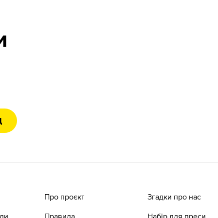
и
Д
Про проєкт
Згадки про нас
ади
Правила
Набір для преси