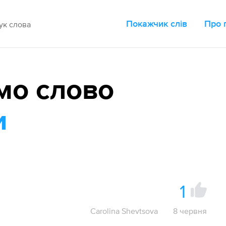
Покажчик слів
Про 
мо слово
и
1
Carolina Shevtsova
8 червня