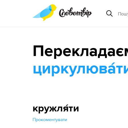
Перекладає
циркулюва́т
кружля́ти
Прокоментувати