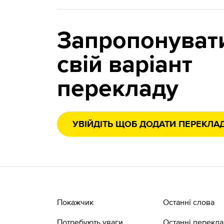
Запропонуват
свій варіант
перекладу
УВІЙДІТЬ ЩОБ ДОДАТИ ПЕРЕКЛА
Покажчик
Останні слова
Потребують уваги
Останні перекл