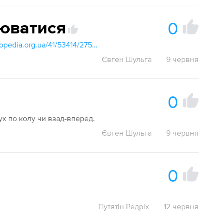
0
юватися
http://slovopedia.org.ua/41/53414/275559.html
Євген Шульга
9 червня
0
ух по колу чи взад-вперед.
Євген Шульга
9 червня
0
Путятін Редріх
12 червня