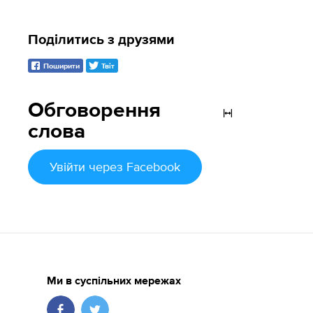
Поділитись з друзями
Поширити
Твіт
Обговорення
слова
Увійти
через Facebook
Ми в суспільних мережах