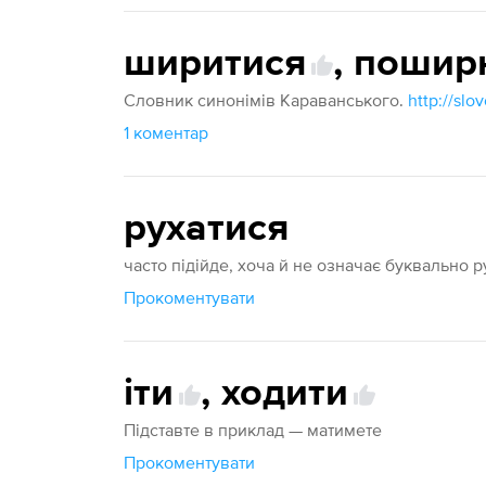
ширитися
,
пошир
Словник синонімів Караванського.
1 коментар
рухатися
часто підійде, хоча й не означає буквально р
Прокоментувати
іти
,
ходити
Підставте в приклад — матимете
Прокоментувати