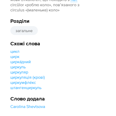
circūlor «роблю коло», пов’язаного з
circulus «(маленьке) коло»
Розділи
загальне
Схожі слова
цикл
цирк
цирка́дний
циркуль
циркуляр
циркуляція (крові)
циркумфле́кс
штангенциркуль
Слово додала
Carolina Shevtsova