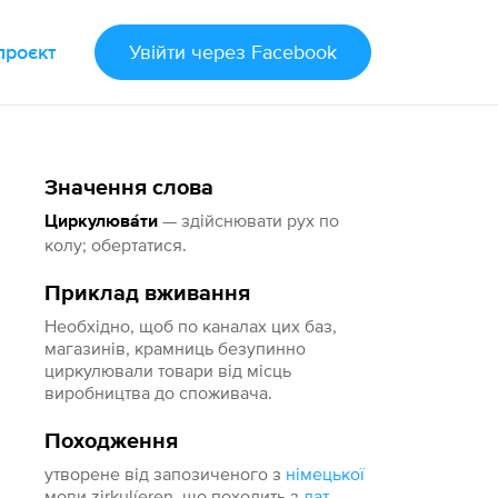
проєкт
Увійти
через Facebook
Значення слова
— здійснювати рух по
Циркулюва́ти
колу; обертатися.
Приклад вживання
Необхідно, щоб по каналах цих баз,
магазинів, крамниць безупинно
циркулювали товари від місць
виробництва до споживача.
Походження
утворене від запозиченого з
німецької
мови zirkulíeren, що походить з
лат.