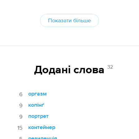
Показати більше
32
Додані cлова
оргазм
6
копінґ
9
портрет
9
контейнер
15
резиденція
5