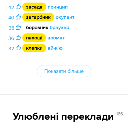
засада
принцип
42
загарбник
окупант
40
борозник
браузер
38
пахощі
аромат
36
клепки
ай-кʼю
32
Показати більше
166
Улюблені переклади