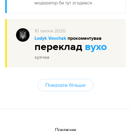
модератор би тут згодився
10
липня
2020
Lodyk Vovchak
прокоментував
переклад
вухо
хуячка
Показати більше
Покажчик