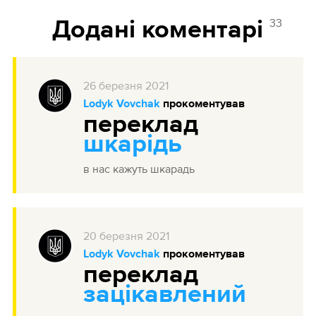
33
Додані коментарі
26
березня
2021
Lodyk Vovchak
прокоментував
переклад
шкарідь
в нас кажуть шкарадь
20
березня
2021
Lodyk Vovchak
прокоментував
переклад
зацікавлений