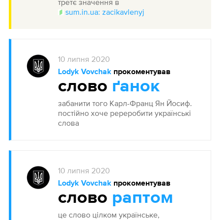
третє значення в
sum.in.ua: zacikavlenyj
10
липня
2020
Lodyk Vovchak
прокоментував
cлово
ґанок
забанити того Карл-Франц Ян Йосиф.
постійно хоче ререробити українські
слова
10
липня
2020
Lodyk Vovchak
прокоментував
cлово
раптом
це слово цілком українське,