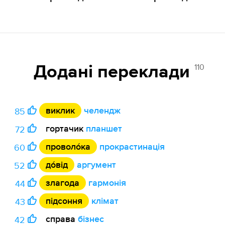
110
Додані переклади
виклик
челендж
85
гортачик
планшет
72
проволо́ка
прокрастинація
60
до́від
аргумент
52
злагода
гармонія
44
підсоння
клімат
43
справа
бізнес
42