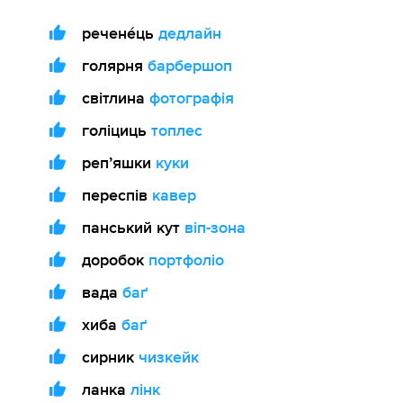
речене́ць
дедлайн
голярня
барбершоп
світлина
фотографія
голіциць
топлес
репʼяшки
куки
переспів
кавер
панський кут
віп-зона
доробок
портфоліо
вада
баґ
хиба
баґ
сирник
чизкейк
ланка
лінк