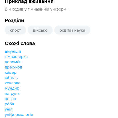
Приклад вживання
Він ходив у гімназійній уніформі.
Розділи
спорт
військо
освіта і наука
Схожі слова
амуніція
гімнастерка
долома́н
дрес-код
ки́вер
ки́тель
кокарда
мундир
патруль
погон
ро́ба
у́нія
уніформологія