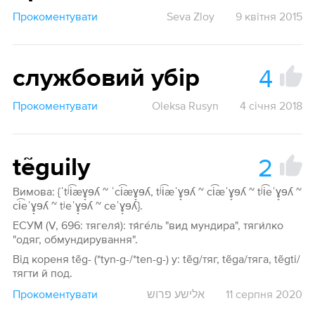
Прокоментувати
Seva Zloy
9 квітня 2015
4
службовий убір
Прокоментувати
Oleksa Rusyn
4 січня 2018
2
tẽguily
Вимова: {ˈtʲi͡æɣ̞ɘʎ ~ ˈci͡æɣ̞ɘʎ, tʲi͡æˈɣ̞ɘʎ ~ ci͡æˈɣ̞ɘʎ ~ tʲi͡eˈɣ̞ɘʎ ~
ci͡eˈɣ̞ɘʎ ~ tʲeˈɣ̞ɘʎ ~ ceˈɣ̞ɘʎ}.
ЕСУМ (V, 696: тягеля́): тя́гéль "вид мундира", тяги́лко
"одяг, обмундирування".
Від кореня tẽg- (*tyn-g-/*ten-g-) у: tẽg/тяг, tẽga/тяга, tẽgti/
тягти й под.
Прокоментувати
אלישע פרוש
11 серпня 2020