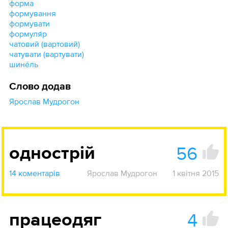
форма
формування
формувати
формуля́р
чатовий (вартовий)
чатувати (вартувати)
шине́ль
Слово додав
Ярослав Мудрогон
56
однострій
14 коментарів
Ярослав Мудрогон
1 квітня 2015
4
працеодяг