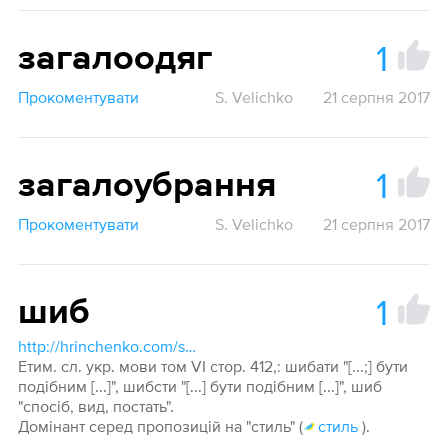
1
загалоодяг
Прокоментувати
S. Velichko
21 серпня 2017
1
загалоубрання
Прокоментувати
S. Velichko
21 серпня 2017
1
шиб
http://hrinchenko.com/slovar/znachenie-slova/65729-shyb.html#show_point
Етим. сл. укр. мови том VI стор. 412,: шибати "[...;] бути
подібним [...]", шибсти "[...] бути подібним [...]", шиб
"спосіб, вид, постать".
Домінант серед пропозицій на "стиль" (
стиль
).