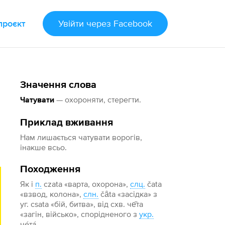
проєкт
Увійти
через Facebook
Значення слова
— охороняти, стерегти.
Чатувати
Приклад вживання
Нам лишається чатувати ворогів,
інакше всьо.
Походження
Як і
п.
czata «варта, охорона»,
слц.
čata
«взвод, колона»,
слн.
čȃta «засідка» з
уг. csata «бій, битва», від схв. че̏та
«загін, військо», спорідненого з
укр.
че́та́.