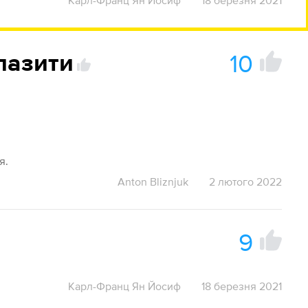
Карл-Франц Ян Йосиф
18 березня 2021
10
пазити
я.
Anton Bliznjuk
2 лютого 2022
9
Карл-Франц Ян Йосиф
18 березня 2021