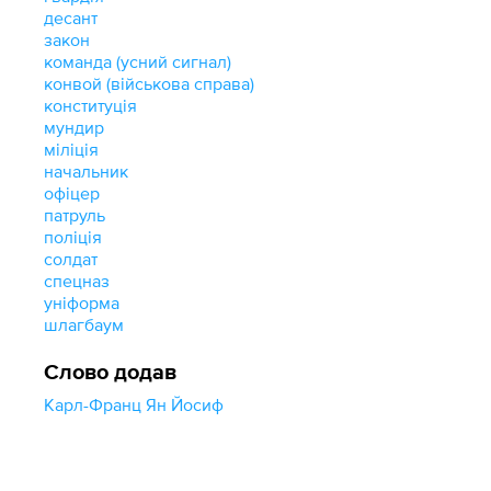
десант
закон
команда (усний сигнал)
конвой (військова справа)
конституція
мундир
міліція
начальник
офіцер
патруль
поліція
солдат
спецназ
уніформа
шлагбаум
Слово додав
Карл-Франц Ян Йосиф