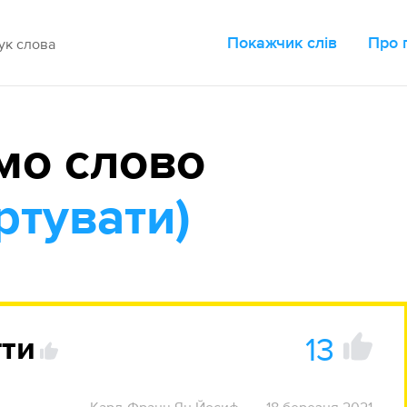
Покажчик слів
Про 
мо слово
ртувати)
13
гти