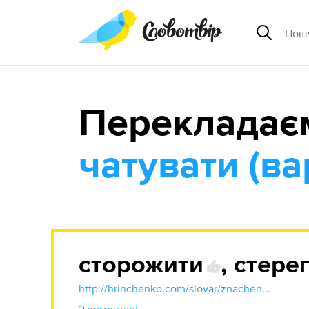
Перекладає
чатувати (ва
сторожити
,
стере
1
http://hrinchenko.com/slovar/znachenie-slova/56602-stereghty.html#show_point