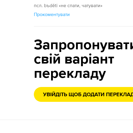
псл. bъděti «не спати, чатувати»
Прокоментувати
Запропонуват
свій варіант
перекладу
УВІЙДІТЬ ЩОБ ДОДАТИ ПЕРЕКЛА