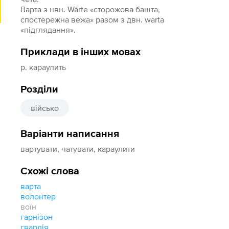
Варта з нвн. Wárte «сторожова башта,
спостережна вежа» разом з двн. warta
«підглядання».
Приклади в інших мовах
р. караулить
Розділи
військо
Варіанти написання
вартувати, чатувати, караулити
Схожі слова
варта
волонтер
воїн
гарнізон
гвардія