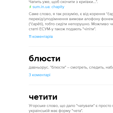
Чапить уже, щоб скочити з криївки...".
sum.in.ua: chapity
Саме слово, я так розумію, є від корення *čap з
перехід/уподімнення вимови алофону фонеми /*
(*čapěti), тобто сидіти непорушно. Можливо чер
статті ЕСУМ-у також подають "чіпіти".
11 коментарів
блюсти
давньорус. "блюсти" – смотреть, следить, наб
3 коментарі
четити
Угорське слово, що дало "чатувати" є прост
українській має форму "чета".