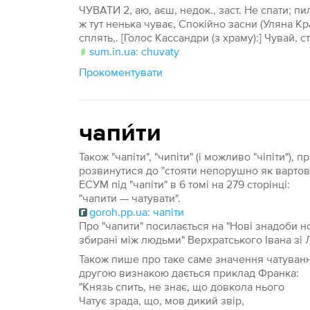
ЧУВАТИ 2, аю, аєш, недок., заст. Не спати; пи
ж тут ненька чуває, Спокійно засни (Уляна Кра
сплять,. [Голос Кассандри (з храму):] Чувай, ст
sum.in.ua: chuvaty
Прокоментувати
чапи́ти
Також "чапіти", "чипіти" (і можливо "чіпіти")
розвинутися до "стояти непорушно як вартовий
ЕСУМ під "чапіти" в 6 томі на 279 сторінці:
"чапити — чатувати".
goroh.pp.ua: чапіти
Про "чапити" посилається на "Нові знадоби н
збирані між людьми" Верхратського Івана зі 
Також пише про таке саме значення чатування
другою визнакою дається приклад Франка:
"Князь спить, не знає, що довкола нього
Чатує зрада, що, мов дикий звір,