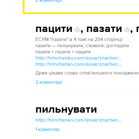
2 коментарі
пацити
,
пазати
,
1
1
ЕСУМ "пазити" в 4 томі на 254 сторінці:
пазити — пильнувати, стежити; доглядати
пазати = пазити = пацити
http://hrinchenko.com/slovar/znachenie-slova/36400-pazaty.html#show_point
http://hrinchenko.com/slovar/znachenie-slova/36407-pazyty.html#show_point
Дуже цікаве слово слов'янського походженн
2 коментарі
пильнувати
http://hrinchenko.com/slovar/znachenie-slova/38454-pylnuvaty.html#show_point
1 коментар