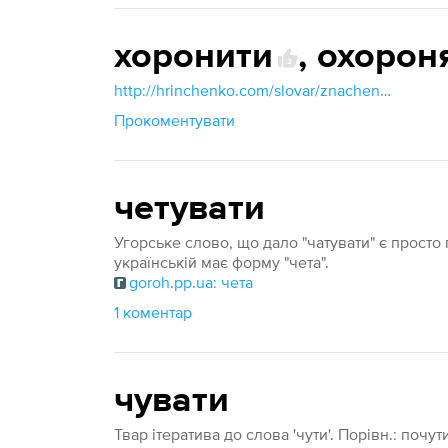
хоронити
,
охорон
2
http://hrinchenko.com/slovar/znachenie-slova/63146-khoronyty.html#show_point
Прокоментувати
четувати
Угорське слово, що дало "чатувати" є прост
українській має форму "чета".
goroh.pp.ua: чета
1 коментар
чувати
Твар ітератива до слова 'чути'. Порівн.: почут