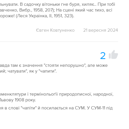
льнувати. В садочку вітоньки гне буря, хиляє.. При тобі
вченко, Вибр., 1958, 207); На сцені який час тихо, всі
ороже! (Леся Українка, II, 1951, 323).
Євген Ковтуненко
21 вересня 2024
2
, правда там є значення "стояти непорушно", але може
; чатувати", як у "чапити".
оменклятури і термінольоґії природописної, народної,
Львову 1908 року.
 в слові "чапіти" й посилається на СУМ. У СУМ-11 під