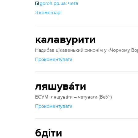
goroh.pp.ua: чета
3 коментарі
калавурити
Надибав цікавенький синонім у «Чорному Во
Прокоментувати
ляшува́ти
ЕСУМ: ляшува́ти – чатувати (ВеУг)
Прокоментувати
бдіти