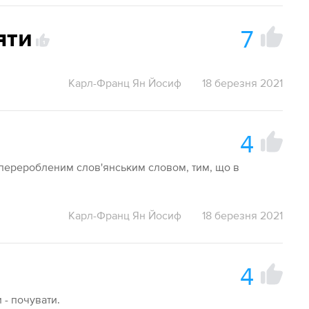
7
яти
1
Карл-Франц Ян Йосиф
18 березня 2021
4
о переробленим слов'янським словом, тим, що в
Карл-Франц Ян Йосиф
18 березня 2021
4
и - почувати.