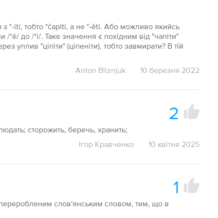
 *-iti, тобто *čapiti, а не *-ěti. Або можливо якийсь
ě/ до /*i/. Таке значення є похідним від "чапіти"
ез уплив "ціпіти" (ціпеніти), тобто завмирати? В тій
Anton Bliznjuk
10 березня 2022
2
людать; сторожить, беречь, хранить;
Ігор Кравченко
10 квітня 2025
1
о переробленим слов'янським словом, тим, що в