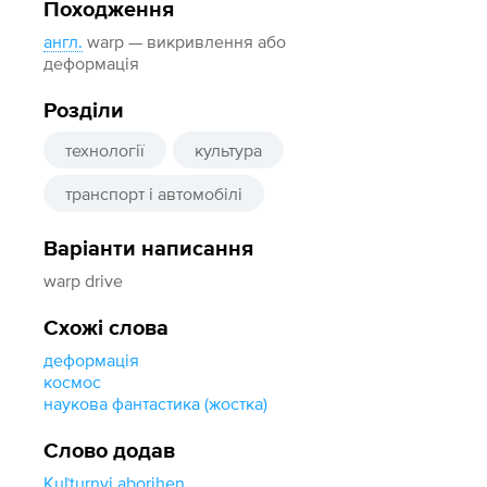
Походження
англ.
warp — викривлення або
деформація
Розділи
технології
культура
транспорт і автомобілі
Варіанти написання
warp drive
Схожі слова
деформація
космос
наукова фантастика (жостка)
Слово додав
Kuľturnyj aborihen