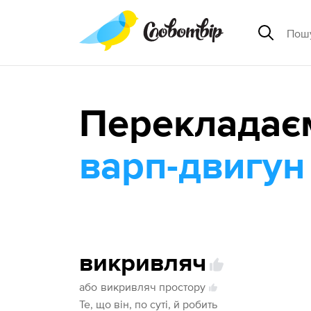
Перекладає
варп-двигун
викривляч
або
викривляч простору
Те, що він, по суті, й робить