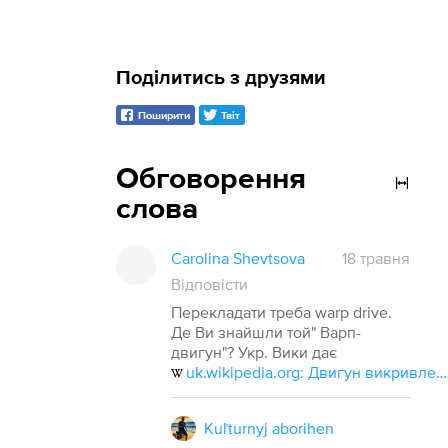
Поділитись з друзями
Поширити
Твіт
Обговорення
слова
Carolina Shevtsova
18 травня
Відповісти
Перекладати треба warp drive.
Де Ви знайшли той" Варп-
двигун"? Укр. Вики дає
uk.wikipedia.org: Двигун викривлення
Kuľturnyj aborihen