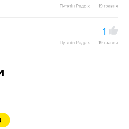
Путятін Редріх
19 травня
1
Путятін Редріх
19 травня
и
Д