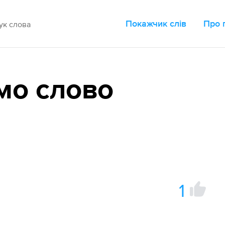
Покажчик слів
Про 
мо слово
1