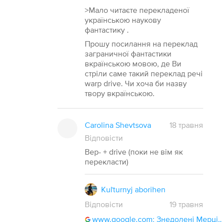
>Мало читаєте перекладеної
українською наукову
фантастику .
Прошу посилання на переклад
заграничної фантастики
вкраїнською мовою, де Ви
стріли саме такий переклад речі
warp drive. Чи хоча би назву
твору вкраїнською.
Carolina Shevtsova
18 травня
Відповісти
Вер- + drive (поки не вім як
перекласти)
Kuľturnyj aborihen
Відповісти
19
травня
www.google.com: Знедолені Мерці вархамер 40000