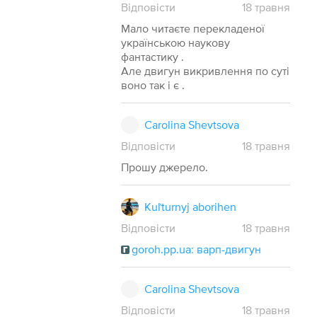
Відповісти
18
травня
Мало читаєте перекладеної
українською наукову
фантастику .
Але двигун викривлення по суті
воно так і є .
Carolina Shevtsova
Відповісти
18
травня
Прошу джерело.
Kuľturnyj aborihen
Відповісти
18
травня
goroh.pp.ua: варп-двигун
Carolina Shevtsova
Відповісти
18
травня