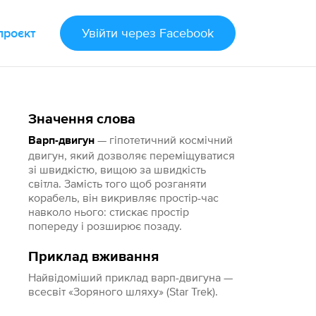
проєкт
Увійти
через Facebook
Значення слова
— гіпотетичний космічний
Варп-двигун
двигун, який дозволяє переміщуватися
зі швидкістю, вищою за швидкість
світла. Замість того щоб розганяти
корабель, він викривляє простір-час
навколо нього: стискає простір
попереду і розширює позаду.
Приклад вживання
Найвідоміший приклад варп-двигуна —
всесвіт «Зоряного шляху» (Star Trek).