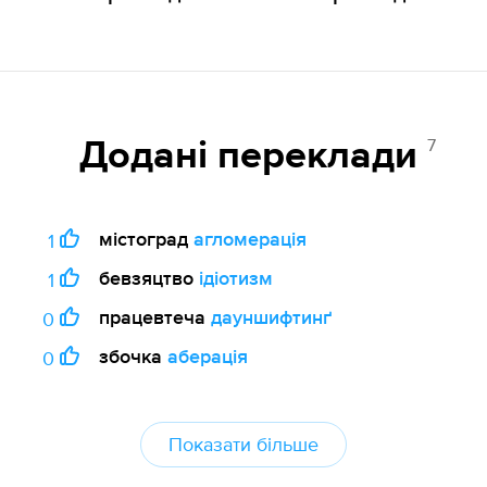
7
Додані переклади
містоград
агломерація
1
бевзяцтво
ідіотизм
1
працевтеча
дауншифтинґ
0
збочка
аберація
0
Показати більше