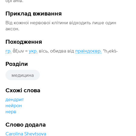
органів.
Приклад вживання
Від кожної нервової клітини відходить лише один
аксон.
Походження
гр.
ἄξων =
укр.
вісь, обидва від
праіндоєвр.
*h₂eḱs-
Розділи
медицина
Схожі слова
дендрит
нейрон
нерв
Слово додала
Carolina Shevtsova