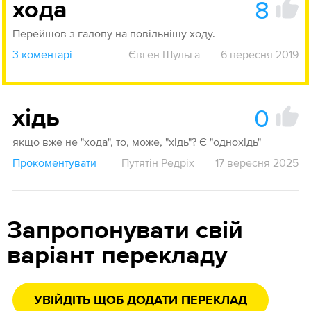
8
хода
Перейшов з галопу на повільнішу ходу.
3 коментарі
Євген Шульга
6 вересня 2019
0
хідь
якщо вже не "хода", то, може, "хідь"? Є "однохідь"
Прокоментувати
Путятін Редріх
17 вересня 2025
Запропонувати свій
варіант перекладу
УВІЙДІТЬ ЩОБ ДОДАТИ ПЕРЕКЛАД