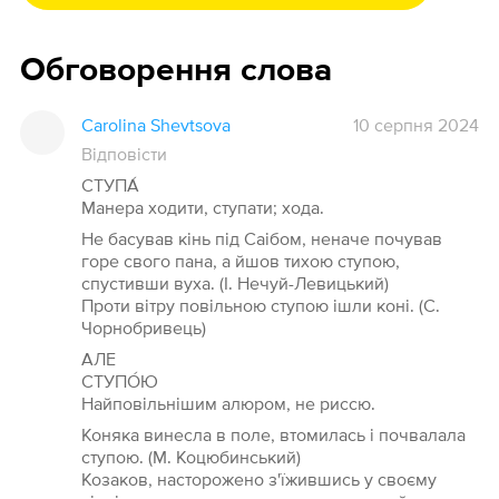
Обговорення слова
Carolina Shevtsova
10 серпня 2024
Відповісти
СТУПА́
Манера ходити, ступати; хода.
Не басував кінь під Саібом, неначе почував
горе свого пана, а йшов тихою ступою,
спустивши вуха. (І. Нечуй-Левицький)
Проти вітру повільною ступою ішли коні. (С.
Чорнобривець)
АЛЕ
СТУПО́Ю
Найповільнішим алюром, не риссю.
Коняка винесла в поле, втомилась і почвалала
ступою. (М. Коцюбинський)
Козаков, насторожено з'їжившись у своєму