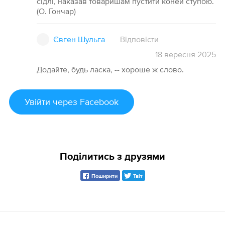
сідлі, наказав товаришам пустити коней ступою.
(О. Гончар)
Євген Шульга
Відповісти
18
вересня
2025
Додайте, будь ласка, -- хороше ж слово.
Увійти
через Facebook
Поділитись з друзями
Поширити
Твіт