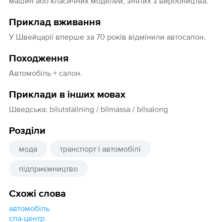
машин або класичних моделей, знятих з виробництва.
Приклад вживання
У Швейцарії вперше за 70 років відмінили автосалон.
Походження
Автомобіль + салон.
Приклади в інших мовах
Шведська: bilutställning / bilmässa / bilsalong
Розділи
мода
транспорт і автомобілі
підприємництво
Схожі слова
автомобіль
спа-центр