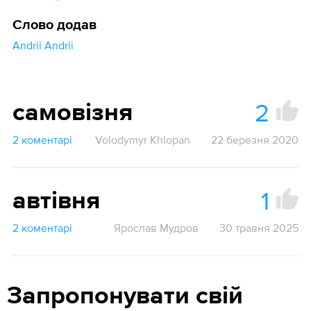
Слово додав
Andrii Andrii
2
самовізня
2 коментарі
Volodymyr Khlopan
22 березня 2020
1
автівня
2 коментарі
Ярослав Мудров
30 травня 2025
Запропонувати свій