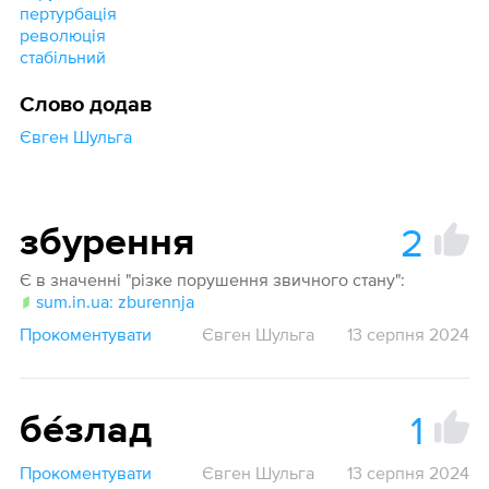
пертурбація
революція
стабільний
Слово додав
Євген Шульга
2
збурення
Є в значенні "різке порушення звичного стану":
sum.in.ua: zburennja
Прокоментувати
Євген Шульга
13 серпня 2024
1
бе́злад
Прокоментувати
Євген Шульга
13 серпня 2024