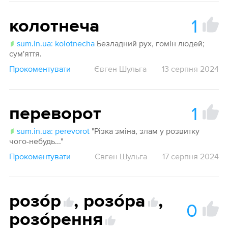
1
колотнеча
sum.in.ua: kolotnecha
Безладний рух, гомін людей;
сум'яття.
Прокоментувати
Євген Шульга
13 серпня 2024
1
переворот
sum.in.ua: perevorot
"Різка зміна, злам у розвитку
чого-небудь..."
Прокоментувати
Євген Шульга
17 серпня 2024
розо́р
,
розо́ра
,
0
розо́рення