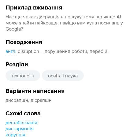
Приклад вживання
Нас ще чекає дисрупція в пошуку, тому що якщо AI
може знайти найкраще, навіщо вам купа посилань у
Google?
Походження
англ.
disruption -- порушення роботи, перебій.
Розділи
технології
освіта і наука
Варіанти написання
дисрапшн, дісрапшн
Схожі слова
дестабілізація
дисгармонія
корупція