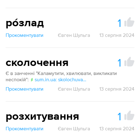
1
ро́злад
Прокоментувати
Євген Шульга
13 серпня 2024
1
сколочення
Є в занченні "Каламутити, хвилювати, викликати
неспокій":
sum.in.ua: skolochuvaty
Прокоментувати
Євген Шульга
13 серпня 2024
1
розхитування
Прокоментувати
Євген Шульга
13 серпня 2024