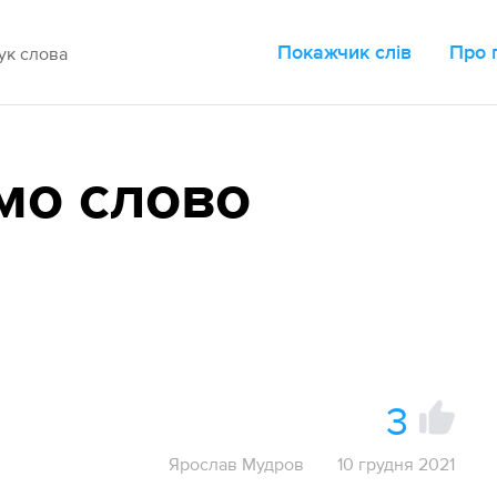
Покажчик слів
Про 
мо слово
3
Ярослав Мудров
10 грудня 2021