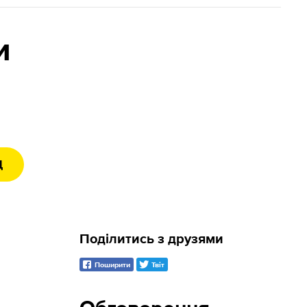
и
Д
Поділитись з друзями
Поширити
Твіт