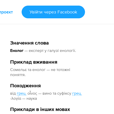
проєкт
Увійти
через Facebook
Значення слова
— експерт у галузі енології.
Енолог
Приклад вживання
Сомельє та енолог — не тотожні
поняття.
Походження
від
грец.
οἶνος — вино та суфіксу
грец.
-λογία — наука
Приклади в інших мовах