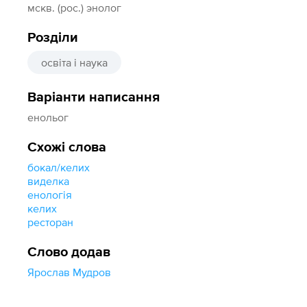
мскв. (рос.) энолог
Розділи
освіта і наука
Варіанти написання
енольог
Схожі слова
бокал/келих
виделка
енологія
келих
ресторан
Слово додав
Ярослав Мудров