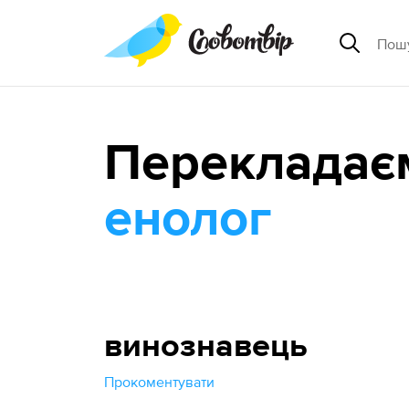
Перекладає
енолог
винознавець
Прокоментувати