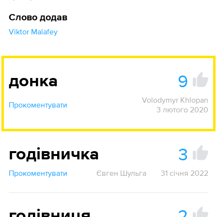
Слово додав
Viktor Malafey
9
донка
Volodymyr Khlopan
Прокоментувати
3 лютого 2020
3
годівничка
Прокоментувати
Євген Шульга
31 січня 2022
2
годівниця