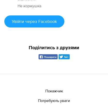
Не кормушка
Увійти
через Facebook
Поділитись з друзями
Поширити
Твіт
Покажчик
Потребують уваги