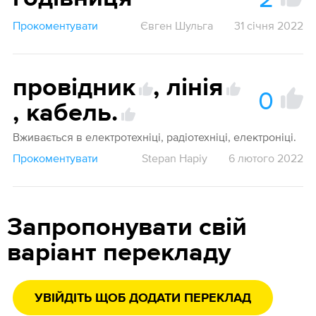
Прокоментувати
Євген Шульга
31 січня 2022
провідник
,
лінія
0
,
кабель.
Вживається в електротехніці, радіотехніці, електроніці.
Прокоментувати
Stepan Hapiy
6 лютого 2022
Запропонувати свій
варіант перекладу
УВІЙДІТЬ ЩОБ ДОДАТИ ПЕРЕКЛАД