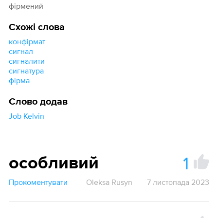
фірмений
Схожі слова
конфірмат
сигнал
сигналити
сигнатура
фірма
Слово додав
Job Kelvin
1
особливий
Прокоментувати
Oleksa Rusyn
7 листопада 2023