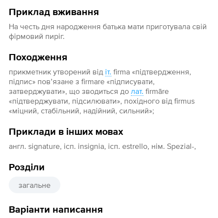
Приклад вживання
На честь дня народження батька мати приготувала свій
фірмовий пиріг.
Походження
прикметник утворений від
іт.
firma «підтвердження,
підпис» пов’язане з firmare «підписувати,
затверджувати», що зводиться до
лат.
firmāre
«підтверджувати, підсилювати», похідного від firmus
«міцний, стабільний, надійний, сильний»;
Приклади в інших мовах
англ. signature, ісп. insignia, ісп. estrello, нім. Spezial-,
Розділи
загальне
Варіанти написання