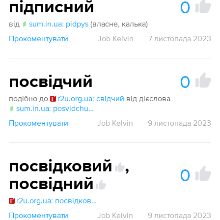
0
підписний
від
sum.in.ua: pidpys
(власне, калька)
Прокоментувати
Job Kelvin
7 листопада 2023
0
посвідчий
подібно до
r2u.org.ua: свідчий
від дієслова
sum.in.ua: posvidchuvaty
Прокоментувати
Job Kelvin
9 листопада 2023
посвідковий
,
0
посвідний
r2u.org.ua: посвідковий
Прокоментувати
Job Kelvin
9 листопада 2023