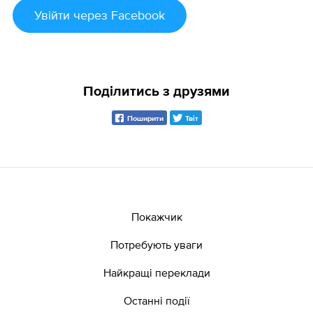
Увійти
через Facebook
Поділитись з друзями
Поширити
Твіт
Покажчик
Потребують уваги
Найкращі переклади
Останні події