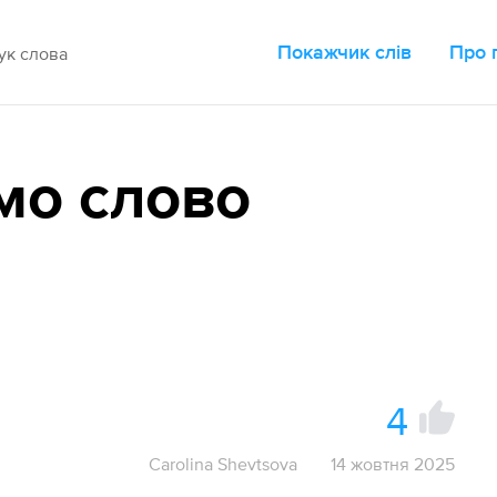
Покажчик слів
Про 
мо слово
4
Carolina Shevtsova
14 жовтня 2025