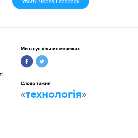
Увійти
через Facebook
Ми в суспільних мережах
ті
Слово тижня
«
»
технологія