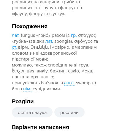
рослини» на «тварини, гриби та
рослини», а «фауну та флору» на
«фауну, флору та фунгу».
Походження
лат.
fungus «гриб» разом із
гр.
σπόγγος
«губка» (звідки
лат.
spongia), σφόγγος та
ст.
вірм. Ͻունկն, імовірно, є черпаним
словом з неіндоєвропейської
підстирної мови;
можливо, також споріднене зі груз.
სოკო, цез. зикӏу, бежтин. сакӏо, мокш.
панга та ерз. панго;
припускають ізв'язок із
англ.
swamp та
його
нім.
сурідниками.
Розділи
освіта і наука
рослини
Варіанти написання