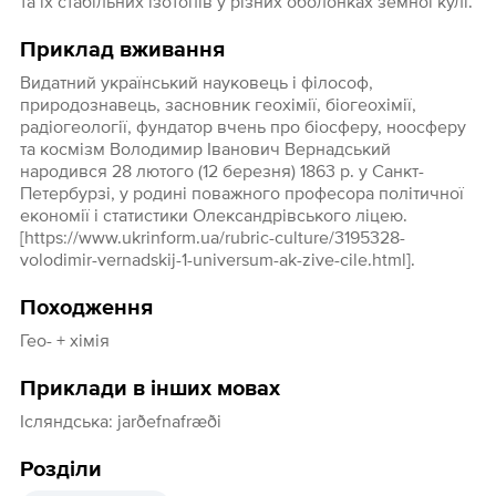
та їх стабільних ізотопів у різних оболонках земної кулі.
Приклад вживання
Видатний український науковець і філософ,
природознавець, засновник геохімії, біогеохімії,
радіогеології, фундатор вчень про біосферу, ноосферу
та космізм Володимир Іванович Вернадський
народився 28 лютого (12 березня) 1863 р. у Санкт-
Петербурзі, у родині поважного професора політичної
економії і статистики Олександрівського ліцею.
[https://www.ukrinform.ua/rubric-culture/3195328-
volodimir-vernadskij-1-universum-ak-zive-cile.html].
Походження
Гео- + хімія
Приклади в інших мовах
Ісляндська: jarðefnafræði
Розділи