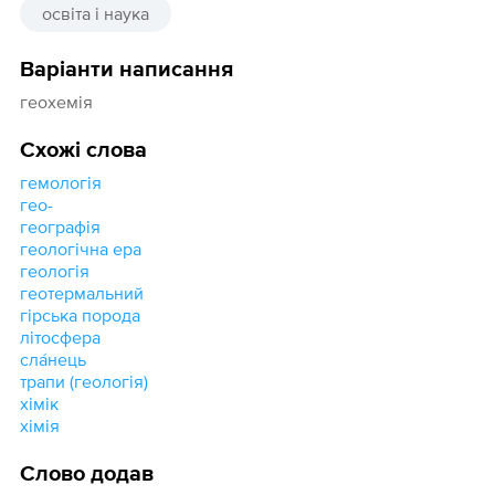
освіта і наука
Варіанти написання
геохемія
Схожі слова
гемологія
гео-
географія
геологічна ера
геологія
геотермальний
гірська порода
літосфера
сла́нець
трапи (геологія)
хімік
хімія
Слово додав