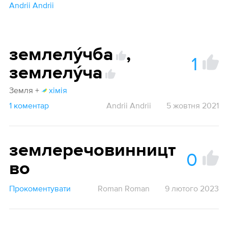
Andrii Andrii
землелýчба
,
1
землелýча
Земля +
хімія
1 коментар
Andrii Andrii
5 жовтня 2021
землеречовинницт
0
во
Прокоментувати
Roman Roman
9 лютого 2023