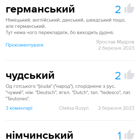
2
германський
Німецький, англійський, данський, шведський тощо,
але германський.
Тут нема чого перекладати, бо виходить дурня.
Ярослав Мудров
Прокоментувати
2 березня 2023
2
чудський
Од готського "þiudа" ("народ"), споріднене з рус.
"чужий", нім. "Deutsch", ягел. "Dutch", тал. "tedesco", лат.
"Teutones".
3 коментарі
Oleksa Rusyn
2 березня 2023
1
німчинський