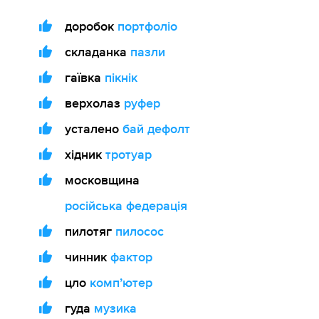
доробок
портфоліо
складанка
пазли
гаївка
пікнік
верхолаз
руфер
усталено
бай дефолт
хідник
тротуар
московщина
російська федерація
пилотяг
пилосос
чинник
фактор
цло
компʼютер
гуда
музика