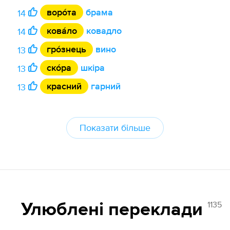
воро́та
брама
14
кова́ло
ковадло
14
гро́знець
вино
13
ско́ра
шкіра
13
красний
гарний
13
Показати більше
1135
Улюблені переклади