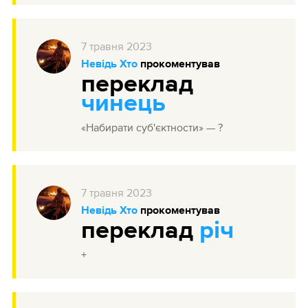
7
травня
2023
Невідь Хто
прокоментував
переклад
чинець
«Набирати суб'єктности» — ?
7
травня
2023
Невідь Хто
прокоментував
переклад
річ
+