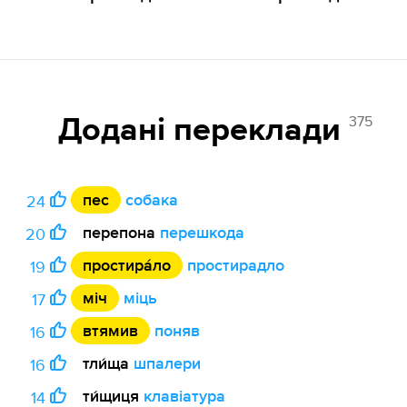
375
Додані переклади
пес
собака
24
перепона
перешкода
20
простира́ло
простирадло
19
міч
міць
17
втямив
поняв
16
тли́ща
шпалери
16
ти́щиця
клавіатура
14