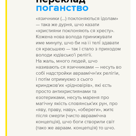
поганство
«язичники (...) поклоняються ідолам»
— така же дурня, шчо казати
«християни поклоняють ся хресту».
Кожена нова волода принижувати
име минулу, шчо би на її телі́ здавати
ся красьшею — так і стало з приходом
володи юдівсько'ї релігії.
На жаль, много людей, шчо
називають ся язичниками — несуть во
собі надстройки авраамічн'их релігіи,
і потім отримуємо з сього
кринджов'их «рідновірів», які єсть
просто антихристиянами та
езотериками, несуть мареня про
магічну якість словянськ'их рун, про
«яву, праву, наву», «обереги», житє
після смерти (чисто авраамічна
концепція), шчо боги створили світ
(тако же авраам. концепція) то шчо.