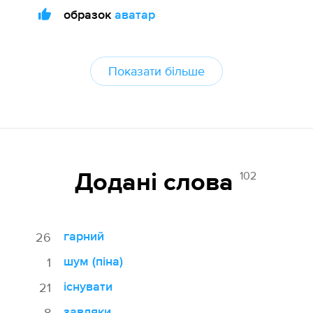
образок
аватар
Показати більше
102
Додані cлова
гарний
26
шум (піна)
1
існувати
21
завдяки
8