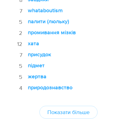
whataboutism
7
палити (люльку)
5
промивання мізків
2
хата
12
присудок
7
підмет
5
жертва
5
природознавство
4
Показати більше