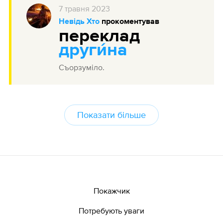
7
травня
2023
Невідь Хто
прокоментував
переклад
други́на
Съорзуміло.
Показати більше
Покажчик
Потребують уваги