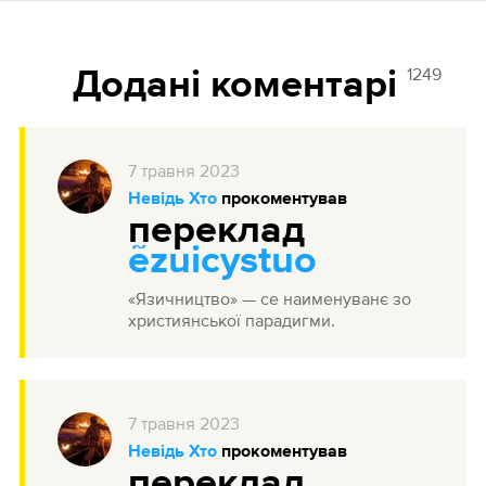
1249
Додані коментарі
7
травня
2023
Невідь Хто
прокоментував
переклад
ẽzuicystuo
«Язичництво» — се наименуванє зо
християнської парадигми.
7
травня
2023
Невідь Хто
прокоментував
переклад