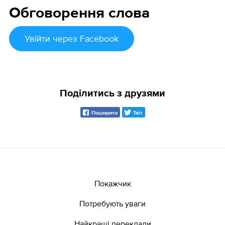
Обговорення слова
Увійти
через Facebook
Поділитись з друзями
Поширити
Твіт
Покажчик
Потребують уваги
Найкращі переклади