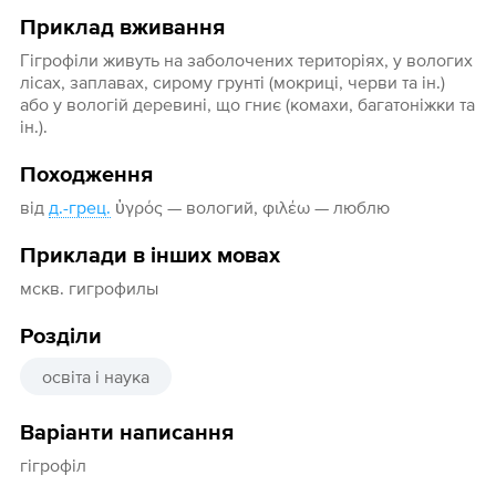
Приклад вживання
Гігрофіли живуть на заболочених територіях, у вологих
лісах, заплавах, сирому грунті (мокриці, черви та ін.)
або у вологій деревині, що гниє (комахи, багатоніжки та
ін.).
Походження
від
д.-грец.
ὑγρός — вологий, φιλέω — люблю
Приклади в інших мовах
мскв. гигрофилы
Розділи
освіта і наука
Варіанти написання
гігрофіл