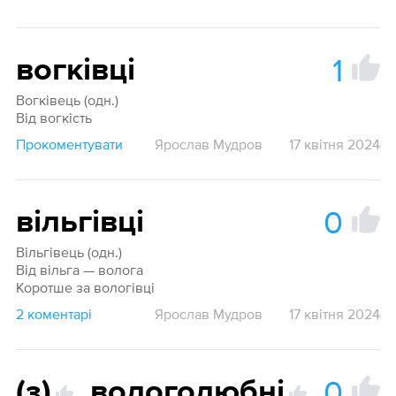
1
вогківці
Вогківець (одн.)
Від вогкість
Прокоментувати
Ярослав Мудров
17 квітня 2024
0
вільгівці
Вільгівець (одн.)
Від вільга — волога
Коротше за вологівці
2 коментарі
Ярослав Мудров
17 квітня 2024
0
(з)
,
вологолюбні