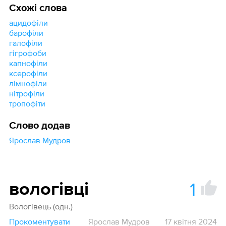
Схожі слова
ацидофіли
барофіли
галофіли
гігрофоби
капнофіли
ксерофіли
лімнофіли
нітрофіли
тропофіти
Слово додав
Ярослав Мудров
1
вологівці
Вологівець (одн.)
Прокоментувати
Ярослав Мудров
17 квітня 2024