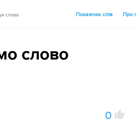
Покажчик слів
Про 
мо слово
0