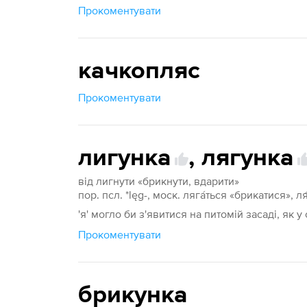
Прокоментувати
качкопляс
Прокоментувати
лигунка
,
лягунка
від лигнути «брикнути, вдарити»
пор. псл. *lęg-, моск. ляга́ться «брикатися», л
'я' могло би з'явитися на питомій засаді, як у 
Прокоментувати
брикунка