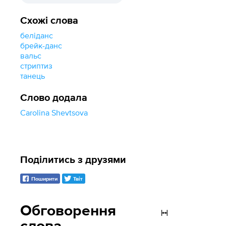
Схожі слова
беліданс
брейк-данс
вальс
стриптиз
танець
Слово додала
Carolina Shevtsova
Поділитись з друзями
Поширити
Твіт
Обговорення