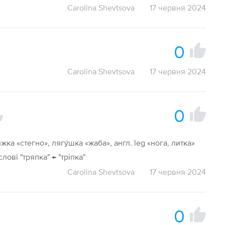
Carolina Shevtsova
17 червня 2024
0
Carolina Shevtsova
17 червня 2024
0
я́жка «стегно», лягу́шка «жаба», англ. leg «нога, литка»
слові "тряпка" ← "тріпка"
Carolina Shevtsova
17 червня 2024
0