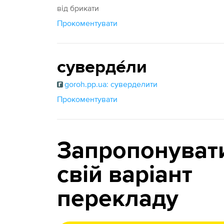
від брикати
Прокоментувати
суверде́ли
goroh.pp.ua: суверделити
Прокоментувати
Запропонуват
свій варіант
перекладу