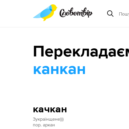
Перекладає
канкан
качкан
Зукраїнщене)))
пор. аркан