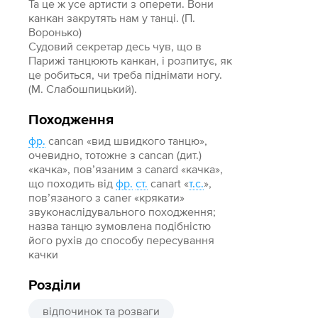
Та це ж усе артисти з оперети. Вони
канкан закрутять нам у танці. (П.
Воронько)
Судовий секретар десь чув, що в
Парижі танцюють канкан, і розпитує, як
це робиться, чи треба піднімати ногу.
(М. Слабошпицький).
Походження
фр.
cancan «вид швидкого танцю»,
очевидно, тотожне з cancan (дит.)
«качка», повʼязаним з canard «качка»,
що походить від
фр.
ст.
canart «
т.с.
»,
повʼязаного з саnеr «крякати»
звуконаслідувального походження;
назва танцю зумовлена подібністю
його рухів до способу пересування
качки
Розділи
відпочинок та розваги