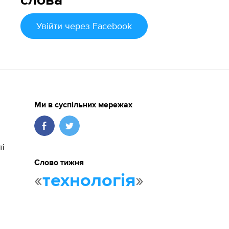
слова
Увійти
через Facebook
Ми в суспільних мережах
ті
Слово тижня
«
»
технологія