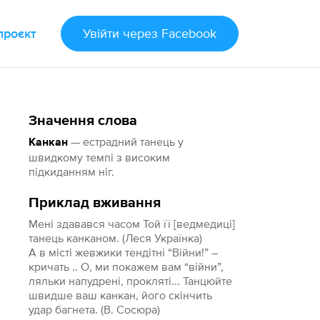
проєкт
Увійти
через Facebook
Значення слова
— естрадний танець у
Канкан
швидкому темпі з високим
підкиданням ніг.
Приклад вживання
Мені здавався часом Той її [ведмедиці]
танець канканом. (Леся Українка)
А в місті жевжики тендітні “Війни!” –
кричать .. О, ми покажем вам “війни”,
ляльки напудрені, прокляті... Танцюйте
швидше ваш канкан, його скінчить
удар багнета. (В. Сосюра)