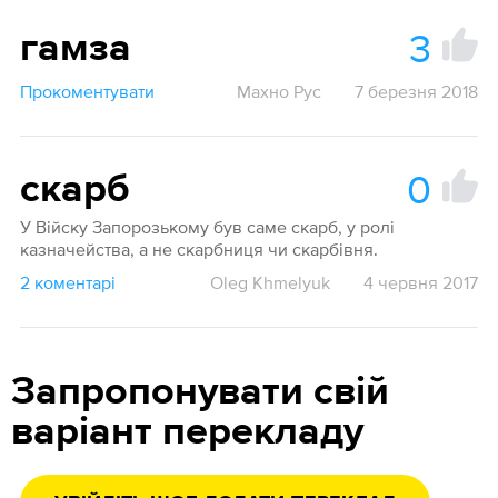
3
гамза
Прокоментувати
Махно Рус
7 березня 2018
0
скарб
У Війску Запорозькому був саме скарб, у ролі
казначейства, а не скарбниця чи скарбівня.
2 коментарі
Oleg Khmelyuk
4 червня 2017
Запропонувати свій
варіант перекладу