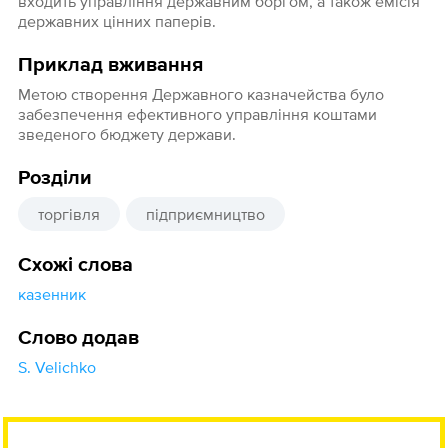
входить управління державним боргом, а також емісія
державних цінних паперів.
Приклад вживання
Метою створення Державного казначейства було
забезпечення ефективного управління коштами
зведеного бюджету держави.
Розділи
торгівля
підприємництво
Схожі слова
казенник
Слово додав
S. Velichko