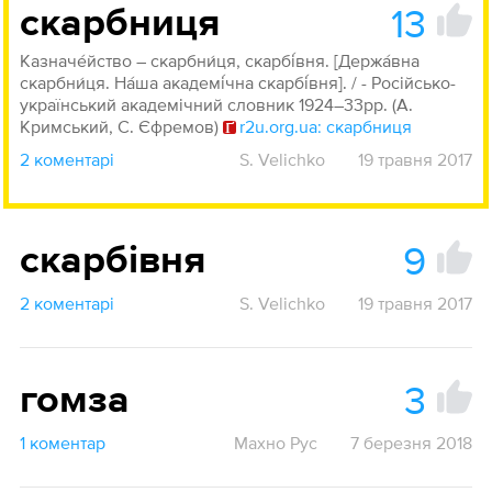
13
скарбниця
Казначе́йство – скарбни́ця, скарбі́вня. [Держа́вна
скарбни́ця. На́ша академі́чна скарбі́вня]. / - Російсько-
український академічний словник 1924–33рр. (А.
Кримський, С. Єфремов)
r2u.org.ua: скарбниця
2 коментарі
S. Velichko
19 травня 2017
9
скарбівня
2 коментарі
S. Velichko
19 травня 2017
3
гомза
1 коментар
Махно Рус
7 березня 2018