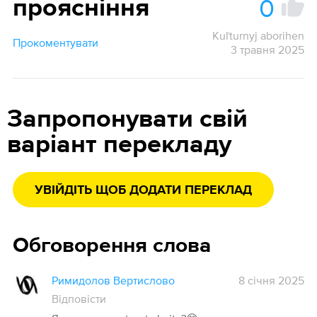
0
проясніння
Kuľturnyj aborihen
Прокоментувати
3 травня 2025
Запропонувати свій
варіант перекладу
УВІЙДІТЬ ЩОБ ДОДАТИ ПЕРЕКЛАД
Обговорення слова
Римидолов Вертислово
8 січня 2025
Відповісти