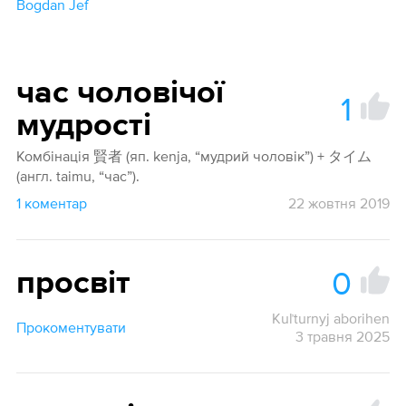
Bogdan Jef
час чоловічої
1
мудрості
Комбінація 賢者 (яп. kenja, “мудрий чоловік”) +‎ タイム
(англ. taimu, “час”).
1 коментар
22 жовтня 2019
0
просвіт
Kuľturnyj aborihen
Прокоментувати
3 травня 2025