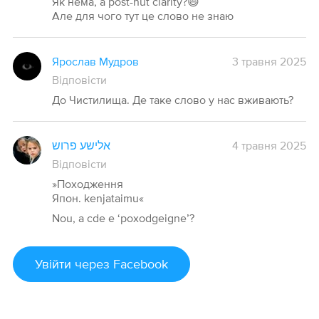
Як нема, а post-nut clarity?😄
Але для чого тут це слово не знаю
Ярослав Мудров
3 травня 2025
Відповісти
До Чистилища. Де таке слово у нас вживають?
אלישע פרוש
4 травня 2025
Відповісти
»Походження
Япон. kenjataimu«
Nou, a cde e ‘poxodgeigne’?
Увійти
через Facebook