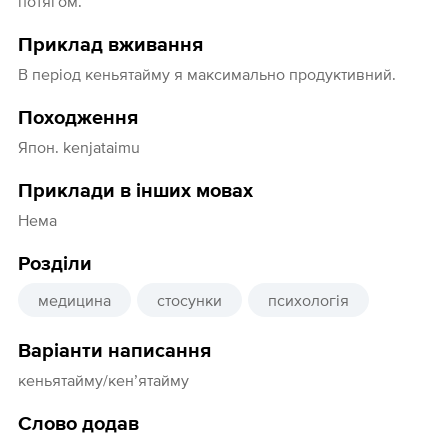
потягом.
Приклад вживання
В перiод кеньятайму я максимально продуктивний.
Походження
Япон. kenjataimu
Приклади в інших мовах
Нема
Розділи
медицина
стосунки
психологія
Варіанти написання
кеньятайму/кен’ятайму
Слово додав