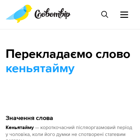
Перекладаємо слово
кеньятайму
Значення слова
— короткочасний післяоргазмовий період
Кеньятайму
у чоловiка, коли його думки не спотворені статевим