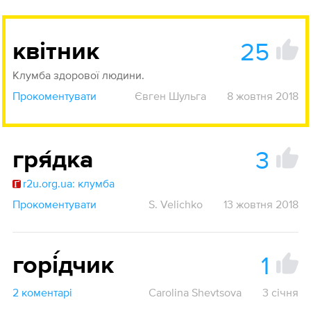
25
квітник
Клумба здорової людини.
Прокоментувати
Євген Шульга
8 жовтня 2018
3
гря́дка
r2u.org.ua: клумба
Прокоментувати
S. Velichko
13 жовтня 2018
1
горі́дчик
2 коментарі
Carolina Shevtsova
3 січня